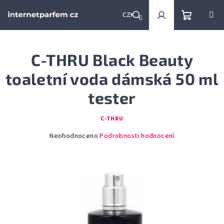
Přejít
na
CZK
obsah
Nákupní
Hledat
Přihlášení
C-THRU Black Beauty
košík
toaletní voda dámská 50 ml
tester
C-THRU
Průměrné
Neohodnoceno
Podrobnosti hodnocení
hodnocení
produktu
je
0,0
z
5
hvězdiček.