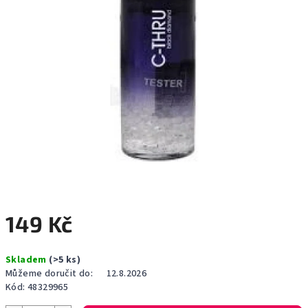
149 Kč
Měrná
Skladem
(>5 ks)
cena:
Můžeme doručit do:
12.8.2026
Kód:
48329965