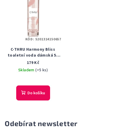
KÓD:
5201314150657
C-THRU Harmony Bliss
toaletní voda dámská 50
ml tester
179 Kč
Skladem
(>5 ks)
Do košíku
Odebírat newsletter