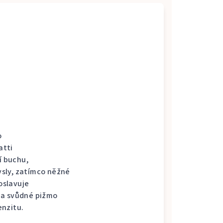
o
atti
í buchu,
sly, zatímco něžné
oslavuje
 a svůdné pižmo
enzitu.