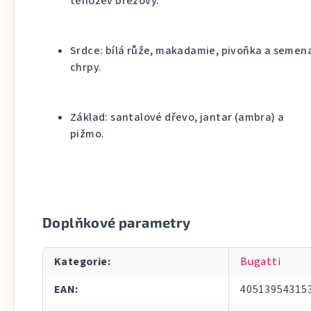
těhozev březový.
Srdce: bílá růže, makadamie, pivoňka a semen
chrpy.
Základ: santalové dřevo, jantar (ambra) a
pižmo.
Doplňkové parametry
Kategorie
:
Bugatti
EAN
:
40513954315