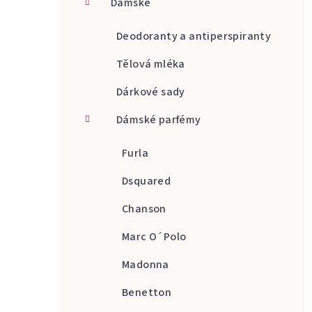
Dámské
a
n
Deodoranty a antiperspiranty
n
Tělová mléka
í
Dárkové sady
p
Dámské parfémy
a
Furla
n
Dsquared
e
Chanson
l
Marc O´Polo
Madonna
Benetton