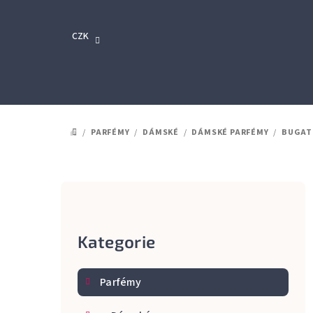
Přejít
na
CZK
obsah
/
PARFÉMY
/
DÁMSKÉ
/
DÁMSKÉ PARFÉMY
/
BUGAT
DOMŮ
P
o
Kategorie
Přeskočit
s
kategorie
t
Parfémy
r