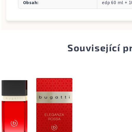
Obsah
:
edp 60 ml + 
Související 