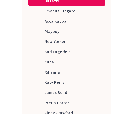
Bugatti
Emanuel Ungaro
Acca Kappa
Playboy
New Yorker
Karl Lagerfeld
Cuba
Rihanna
Katy Perry
James Bond
Pret á Porter
Cindy Crawford