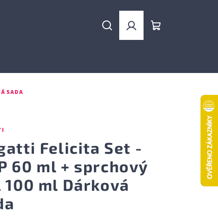
Hledat
Přihlášení
Nákupní
košík
VÁ SADA
TI
atti Felicita Set -
P 60 ml + sprchový
l 100 ml Dárková
da