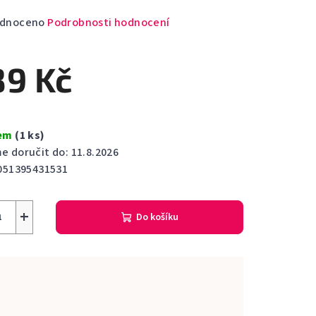
rné
dnoceno
Podrobnosti hodnocení
cení
ktu
89 Kč
dem
(1 ks)
ček.
 doručit do:
11.8.2026
051395431531
+
Do košíku