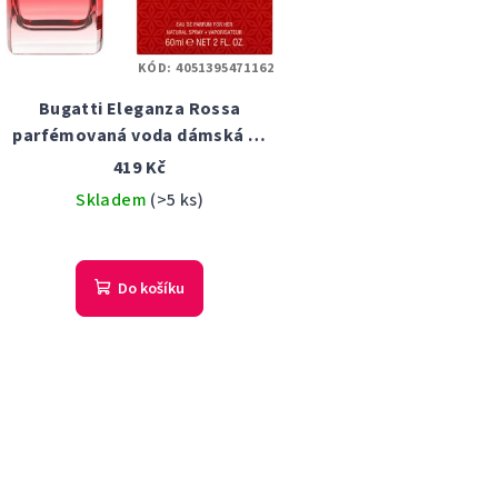
KÓD:
4051395471162
Bugatti Eleganza Rossa
parfémovaná voda dámská 60
ml
419 Kč
Skladem
(>5 ks)
Do košíku