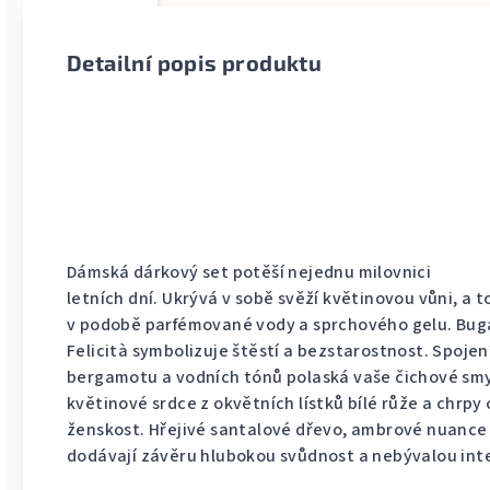
Detailní popis produktu
Dámská dárkový set potěší nejednu milovnici
letních dní. Ukrývá v sobě svěží květinovou vůni, a t
v podobě parfémované vody a sprchového gelu. Bug
Felicità symbolizuje štěstí a bezstarostnost. Spojen
bergamotu a vodních tónů polaská vaše čichové smy
květinové srdce z okvětních lístků bílé růže a chrpy 
ženskost. Hřejivé santalové dřevo, ambrové nuance
dodávají závěru hlubokou svůdnost a nebývalou int