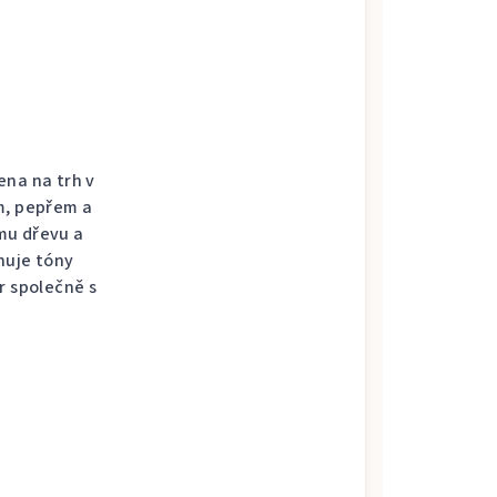
ena na trh v
m, pepřem a
mu dřevu a
nuje tóny
r společně s