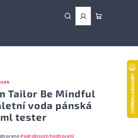
Hledat
Přihlášení
Nákupní
košík
ILOR
m Tailor Be Mindful
aletní voda pánská
 ml tester
rné
dnoceno
Podrobnosti hodnocení