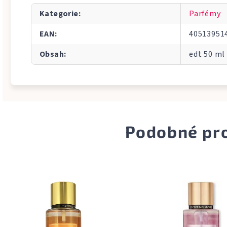
Kategorie
:
Parfémy
EAN
:
40513951
Obsah
:
edt 50 ml
Podobné pr