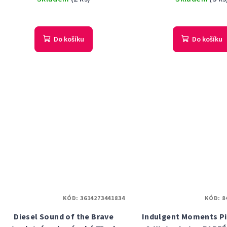
Do košíku
Do košíku
KÓD:
3614273441834
KÓD:
8
Diesel Sound of the Brave
Indulgent Moments P