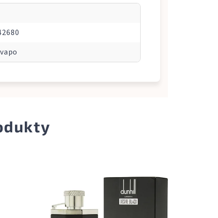
42680
 vapo
odukty