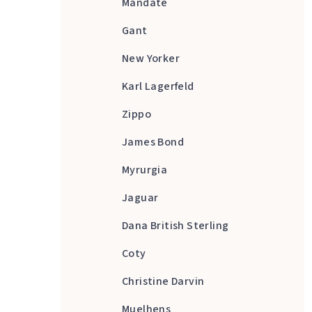
Mandate
Gant
New Yorker
Karl Lagerfeld
Zippo
James Bond
Myrurgia
Jaguar
Dana British Sterling
Coty
Christine Darvin
Muelhens