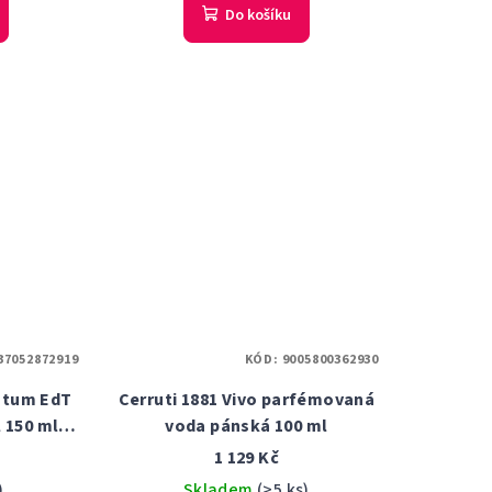
Do košíku
37052872919
KÓD:
9005800362930
ntum EdT
Cerruti 1881 Vivo parfémovaná
l 150 ml
voda pánská 100 ml
a
1 129 Kč
)
Skladem
(>5 ks)