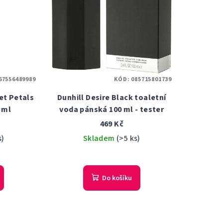
67556489989
KÓD:
085715801739
vet Petals
Dunhill Desire Black toaletní
 ml
voda pánská 100 ml - tester
469 Kč
s)
Skladem
(>5 ks)
Do košíku