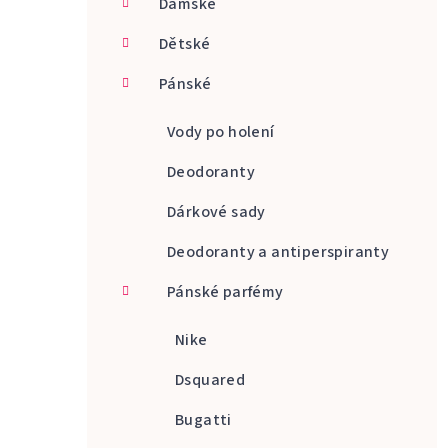
Dámské
a
Dětské
n
Pánské
n
í
Vody po holení
p
Deodoranty
a
Dárkové sady
n
Deodoranty a antiperspiranty
e
Pánské parfémy
l
Nike
Dsquared
Bugatti