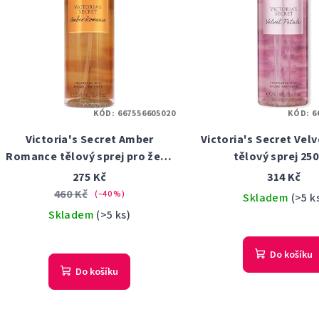
KÓD:
667556605020
KÓD:
6
Victoria's Secret Amber
Victoria's Secret Vel
Romance tělový sprej pro ženy
tělový sprej 250
250 ml
275 Kč
314 Kč
460 Kč
(–40 %)
Skladem
(>5 k
Skladem
(>5 ks)
Do košíku
Do košíku