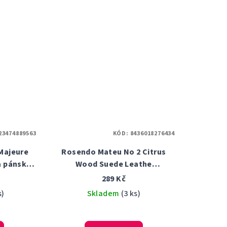
23474889563
KÓD:
8436018276434
Majeure
Rosendo Mateu No 2 Citrus
a pánská
Wood Suede Leathe
r
parfémovaná voda unisex 5 ml
289 Kč
s)
Skladem
(3 ks)