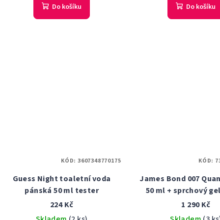
Do košíku
Do košíku
KÓD:
3607348770175
KÓD:
7
Guess Night toaletní voda
James Bond 007 Qua
pánská 50 ml tester
50 ml + sprchový ge
dárková sad
224 Kč
1 290 Kč
Skladem
(2 ks)
Skladem
(3 ks