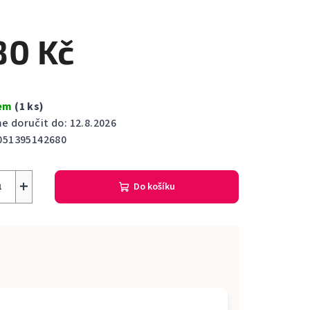
cení
ktu
80 Kč
dem
(1 ks)
ček.
 doručit do:
12.8.2026
051395142680
+
Do košíku