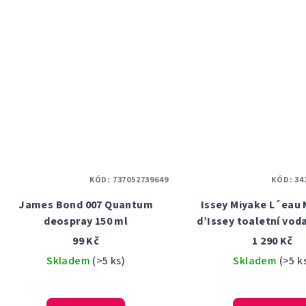
KÓD:
737052739649
KÓD:
34
James Bond 007 Quantum
Issey Miyake L´eau 
deospray 150 ml
d’Issey toaletní vod
100 ml teste
99 Kč
1 290 Kč
Skladem
(>5 ks)
Skladem
(>5 k