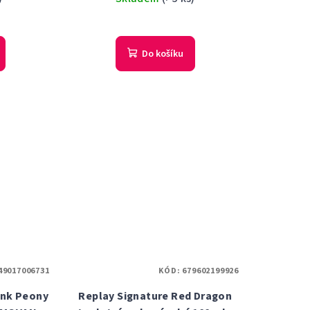
Do košíku
49017006731
KÓD:
679602199926
ink Peony
Replay Signature Red Dragon