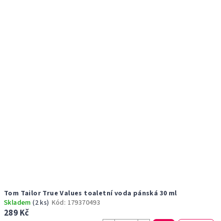
r
p
o
i
d
s
u
p
k
r
t
o
ů
d
u
k
t
ů
Tom Tailor True Values toaletní voda pánská 30 ml
Skladem
(2 ks)
Kód:
179370493
289 Kč