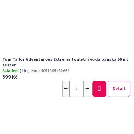
Tom Tailor Adventurous Extreme toaletní voda pánská 50 ml
tester
Skladem
(1 ks)
Kód:
4051395182662
599 Kč
−
+
Detail