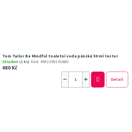
Tom Tailor Be Mindful toaletní voda pánská 50 ml tester
Skladem
(1 ks)
Kód:
4051395142680
480 Kč
−
+
Detail