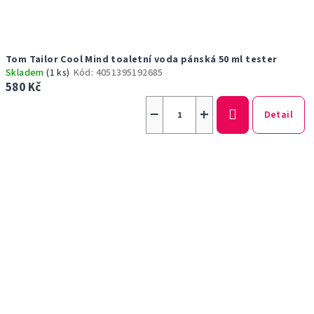
Tom Tailor Cool Mind toaletní voda pánská 50 ml tester
Skladem
(1 ks)
Kód:
4051395192685
580 Kč
−
+
Detail