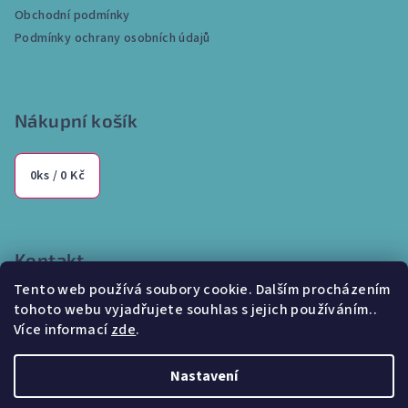
t
Obchodní podmínky
í
Podmínky ochrany osobních údajů
Nákupní košík
0
ks /
0 Kč
Kontakt
Tento web používá soubory cookie. Dalším procházením
info
@
internetparfem.cz
tohoto webu vyjadřujete souhlas s jejich používáním..
603 100 829
Více informací
zde
.
Nastavení