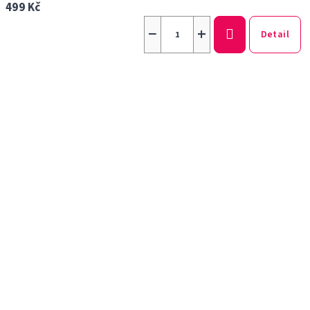
499 Kč
−
+
Detail