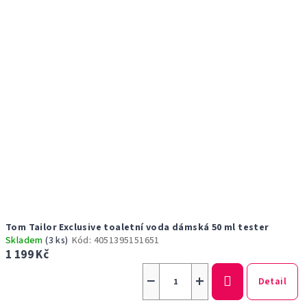
Tom Tailor Exclusive toaletní voda dámská 50 ml tester
Skladem
(3 ks)
Kód:
4051395151651
1 199 Kč
−
+
Detail