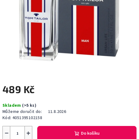
489 Kč
Měrná
Skladem
(>5 ks)
cena:
Můžeme doručit do:
11.8.2026
Kód:
4051395102158
−
+
Do košíku