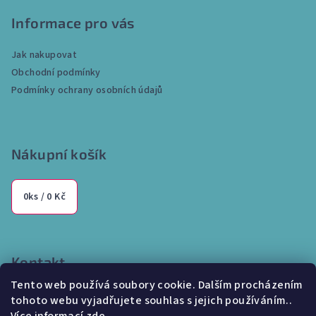
á
p
Informace pro vás
a
Jak nakupovat
t
Obchodní podmínky
í
Podmínky ochrany osobních údajů
Nákupní košík
0
ks /
0 Kč
Kontakt
Tento web používá soubory cookie. Dalším procházením
info
@
internetparfem.cz
tohoto webu vyjadřujete souhlas s jejich používáním..
603 100 829