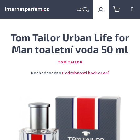
Přejít
na
CZK
obsah
Nákupní
Hledat
Přihlášení
Tom Tailor Urban Life for
košík
Man toaletní voda 50 ml
TOM TAILOR
Průměrné
Neohodnoceno
Podrobnosti hodnocení
hodnocení
produktu
je
0,0
z
5
hvězdiček.