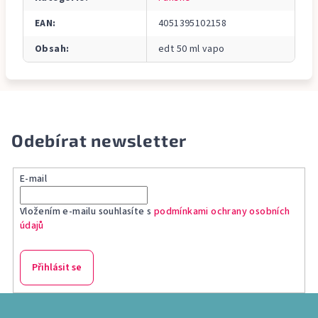
EAN
:
4051395102158
Obsah
:
edt 50 ml vapo
Odebírat newsletter
E-mail
Vložením e-mailu souhlasíte s
podmínkami ochrany osobních
údajů
Přihlásit se
Z