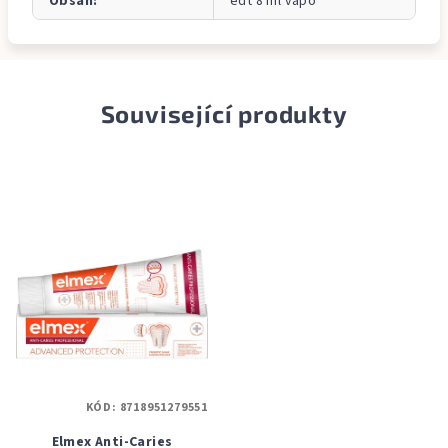
Obsah
:
edt 8 ml vapo
Související produkty
KÓD:
8718951279551
Elmex Anti-Caries