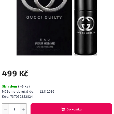
499 Kč
Měrná
Skladem
(>5 ks)
cena:
Můžeme doručit do:
12.8.2026
Kód:
737052352824
−
+
Do košíku