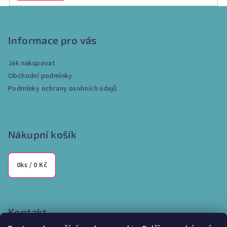
Z
á
p
Informace pro vás
a
Jak nakupovat
t
Obchodní podmínky
í
Podmínky ochrany osobních údajů
Nákupní košík
0
ks /
0 Kč
Kontakt