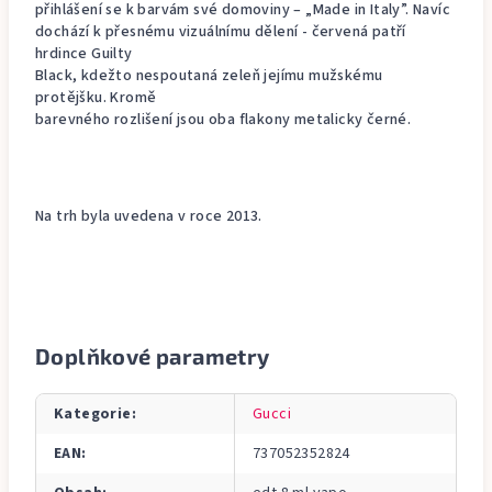
přihlášení se k barvám své domoviny – „Made in Italy”. Navíc
dochází k přesnému vizuálnímu dělení - červená patří
hrdince Guilty
Black, kdežto nespoutaná zeleň jejímu mužskému
protějšku. Kromě
barevného rozlišení jsou oba flakony metalicky černé.
Na trh byla uvedena v roce 2013.
Doplňkové parametry
Kategorie
:
Gucci
EAN
:
737052352824