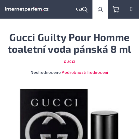
Přejít
na
CZK
obsah
Nákupní
Hledat
Přihlášení
Gucci Guilty Pour Homme
košík
toaletní voda pánská 8 ml
GUCCI
Průměrné
Neohodnoceno
Podrobnosti hodnocení
hodnocení
produktu
je
0,0
z
5
hvězdiček.