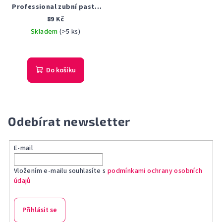
Professional zubní pasta
chránící před zubním
89 Kč
kazem 75 ml
Skladem
(>5 ks)
Do košíku
Odebírat newsletter
E-mail
Vložením e-mailu souhlasíte s
podmínkami ochrany osobních
údajů
Přihlásit se