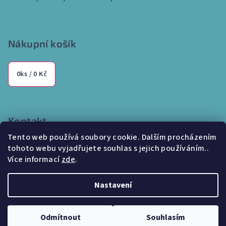
Nákupní košík
0
ks /
0 Kč
Kontakt
Tento web používá soubory cookie. Dalším procházením
info
@
internetparfem.cz
tohoto webu vyjadřujete souhlas s jejich používáním..
603 100 829
Více informací
zde
.
Nastavení
Copyright 2026
Internetparfem.cz
. Všechna práva vyhrazena.
Odmítnout
Souhlasím