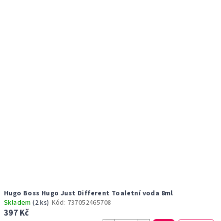
r
p
o
i
d
s
u
p
k
r
t
o
ů
d
u
k
t
ů
Hugo Boss Hugo Just Different Toaletní voda 8ml
Skladem
(2 ks)
Kód:
737052465708
397 Kč