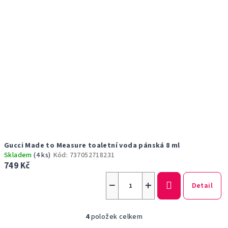
Gucci Made to Measure toaletní voda pánská 8 ml
Skladem
(4 ks)
Kód:
737052718231
749 Kč
−
+
Detail
4
položek celkem
O