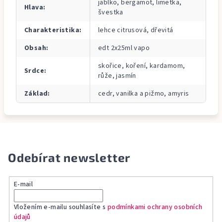
jablko, bergamot, limetka,
Hlava
:
švestka
Charakteristika
:
lehce citrusová, dřevitá
Obsah
:
edt 2x25ml vapo
skořice, koření, kardamom,
Srdce
:
růže, jasmín
Základ
:
cedr, vanilka a pižmo, amyris
Odebírat newsletter
E-mail
Vložením e-mailu souhlasíte s
podmínkami ochrany osobních
údajů