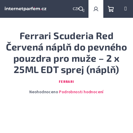
Přejít
na
CZK
obsah
Nákupní
Hledat
Přihlášení
Ferrari Scuderia Red
košík
Červená náplň do pevného
pouzdra pro muže – 2 x
25ML EDT sprej (náplň)
FERRARI
Průměrné
Neohodnoceno
Podrobnosti hodnocení
hodnocení
produktu
je
0,0
z
5