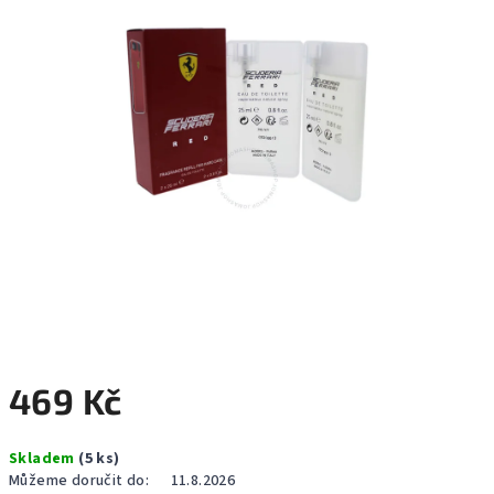
hvězdiček.
469 Kč
Měrná
Skladem
(5 ks)
cena:
Můžeme doručit do:
11.8.2026