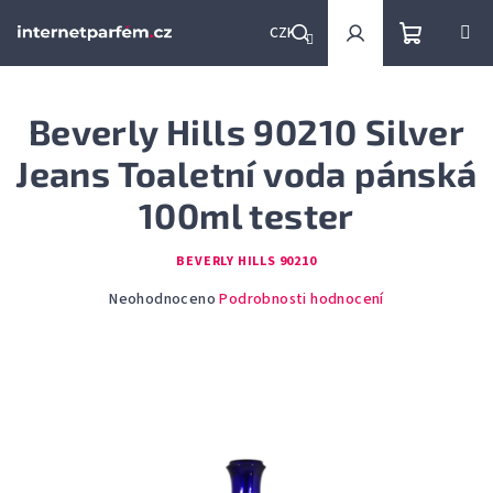
Přejít
na
CZK
obsah
Nákupní
Hledat
Přihlášení
Beverly Hills 90210 Silver
košík
Jeans Toaletní voda pánská
100ml tester
BEVERLY HILLS 90210
Průměrné
Neohodnoceno
Podrobnosti hodnocení
hodnocení
produktu
je
0,0
z
5
hvězdiček.