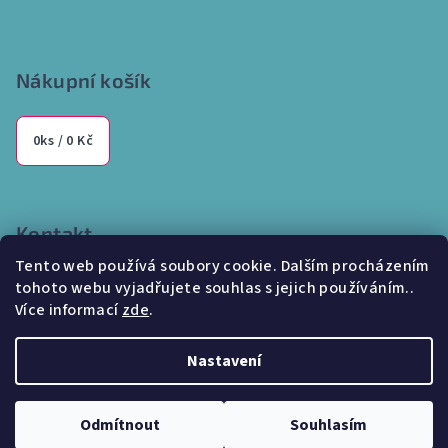
Nákupní košík
0
ks /
0 Kč
Kontakt
Tento web používá soubory cookie. Dalším procházením
info
@
internetparfem.cz
tohoto webu vyjadřujete souhlas s jejich používáním..
603 100 829
Více informací
zde
.
Nastavení
Copyright 2026
Internetparfem.cz
. Všechna práva vyhrazena.
Odmítnout
Souhlasím