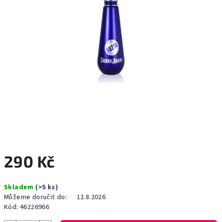
290 Kč
Měrná
Skladem
(>5 ks)
cena:
Můžeme doručit do:
12.8.2026
Kód:
46226966