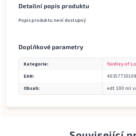
Detailní popis produktu
Popis produktu není dostupný
Doplňkové parametry
Kategorie
:
Yardley of L
EAN
:
4035773010
Obsah
:
edt 100 ml 
Související 