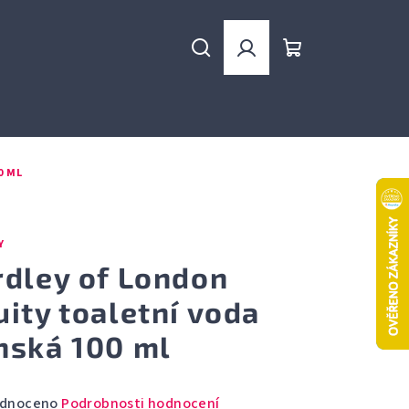
Hledat
Přihlášení
Nákupní
košík
0 ML
Y
rdley of London
uity toaletní voda
nská 100 ml
rné
dnoceno
Podrobnosti hodnocení