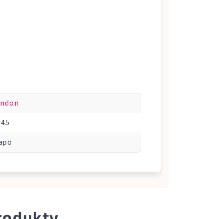
ondon
945
vapo
produkty