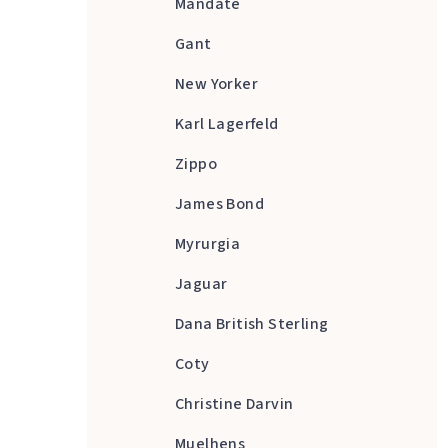
Mandate
Gant
New Yorker
Karl Lagerfeld
Zippo
James Bond
Myrurgia
Jaguar
Dana British Sterling
Coty
Christine Darvin
Muelhens