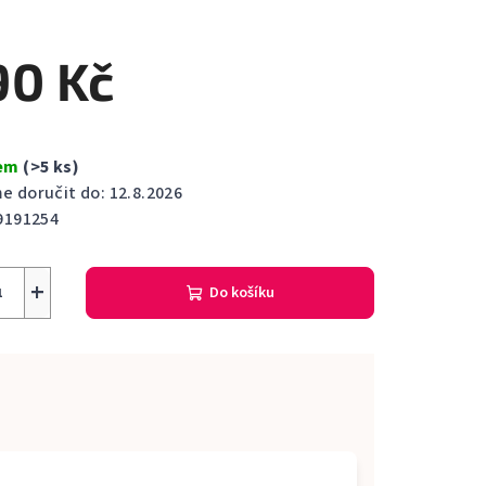
cení
ktu
90 Kč
dem
(>5 ks)
ček.
 doručit do:
12.8.2026
9191254
+
Do košíku