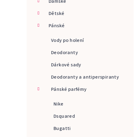
Dámské
a
Dětské
n
Pánské
n
í
Vody po holení
p
Deodoranty
a
Dárkové sady
n
Deodoranty a antiperspiranty
e
Pánské parfémy
l
Nike
Dsquared
Bugatti