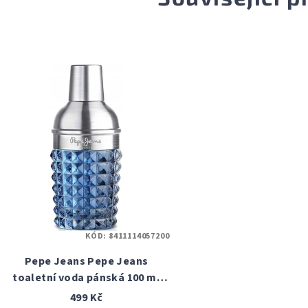
KÓD:
8411114057200
Pepe Jeans Pepe Jeans
toaletní voda pánská 100 ml
tester
499 Kč