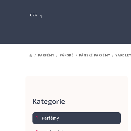
Přejít
na
CZK
obsah
/
PARFÉMY
/
PÁNSKÉ
/
PÁNSKÉ PARFÉMY
/
YARDLEY
DOMŮ
P
o
Kategorie
Přeskočit
s
kategorie
t
Parfémy
r