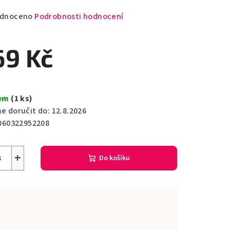
rné
dnoceno
Podrobnosti hodnocení
cení
ktu
69 Kč
dem
(1 ks)
ček.
 doručit do:
12.8.2026
060322952208
+
Do košíku