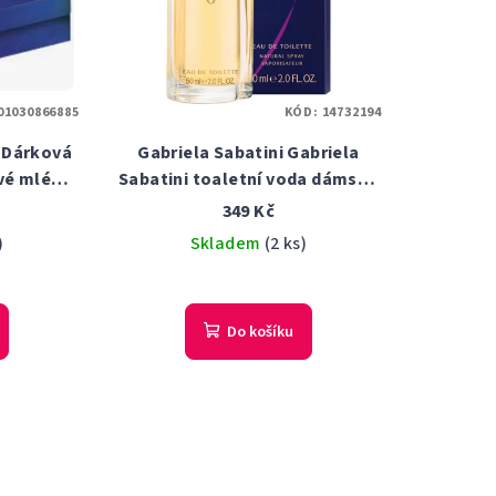
01030866885
KÓD:
14732194
 Dárková
Gabriela Sabatini Gabriela
ové mléko
Sabatini toaletní voda dámská
l 25 ml
60 ml
349 Kč
)
Skladem
(2 ks)
Do košíku