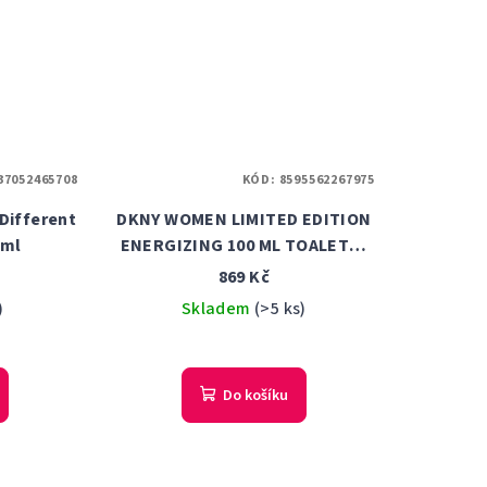
37052465708
KÓD:
8595562267975
Different
DKNY WOMEN LIMITED EDITION
8ml
ENERGIZING 100 ML TOALETNÍ
VODA DÁMSKÁ
869 Kč
)
Skladem
(>5 ks)
Do košíku