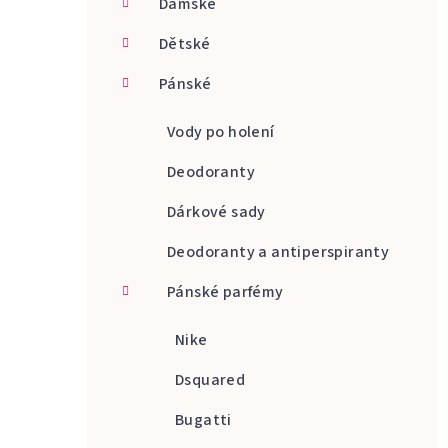
Dámské
a
Dětské
n
Pánské
n
í
Vody po holení
p
Deodoranty
a
Dárkové sady
n
Deodoranty a antiperspiranty
e
Pánské parfémy
l
Nike
Dsquared
Bugatti