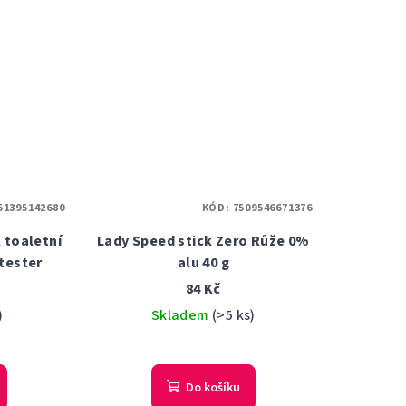
51395142680
KÓD:
7509546671376
 toaletní
Lady Speed stick Zero Růže 0%
tester
alu 40 g
84 Kč
)
Skladem
(>5 ks)
Do košíku