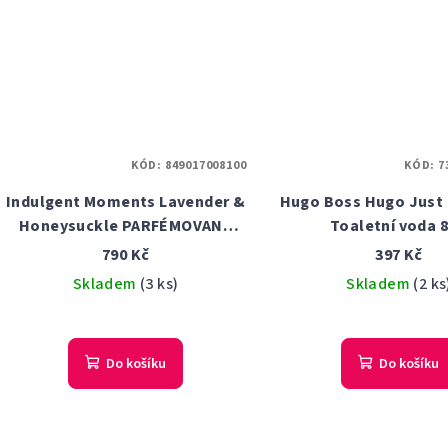
KÓD:
849017008100
KÓD:
7
Indulgent Moments Lavender &
Hugo Boss Hugo Just 
Honeysuckle PARFÉMOVANÁ
Toaletní voda 
VODA DÁMSKÁ 125 ML
790 Kč
397 Kč
Skladem
(3 ks)
Skladem
(2 ks
Do košíku
Do košíku