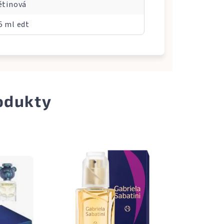
ětinová
5 ml edt
odukty