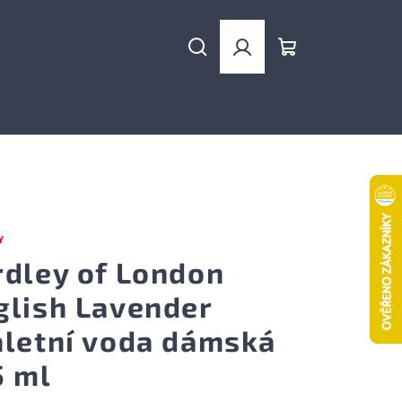
Hledat
Přihlášení
Nákupní
košík
Y
rdley of London
glish Lavender
aletní voda dámská
5 ml