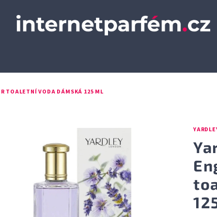
R TOALETNÍ VODA DÁMSKÁ 125 ML
YARDLE
Ya
En
to
12