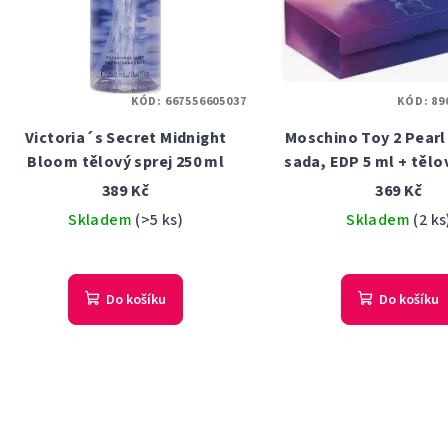
KÓD:
667556605037
KÓD:
89
Victoria´s Secret Midnight
Moschino Toy 2 Pearl
Bloom tělový sprej 250 ml
sada, EDP 5 ml + těl
25 ml + Sprchový ge
389 Kč
369 Kč
Skladem
(>5 ks)
Skladem
(2 ks
Do košíku
Do košíku