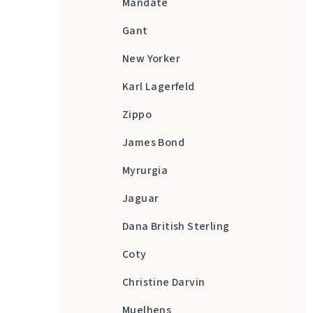
Mandate
Gant
New Yorker
Karl Lagerfeld
Zippo
James Bond
Myrurgia
Jaguar
Dana British Sterling
Coty
Christine Darvin
Muelhens