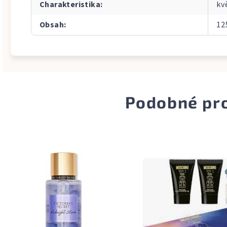
Charakteristika
:
kv
Obsah
:
12
Podobné pr