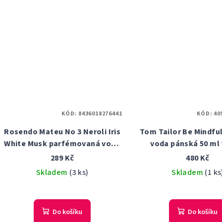
KÓD:
8436018276441
KÓD:
40
Rosendo Mateu No 3 Neroli Iris
Tom Tailor Be Mindful
White Musk parfémovaná voda
voda pánská 50 ml 
unisex 5 ml
289 Kč
480 Kč
Skladem
(3 ks)
Skladem
(1 ks
Do košíku
Do košíku