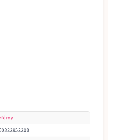
rfémy
60322952208