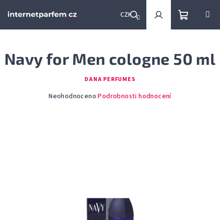
Přejít
na
CZK
obsah
Nákupní
Hledat
Přihlášení
Navy for Men cologne 50 ml
košík
DANA PERFUMES
Průměrné
Neohodnoceno
Podrobnosti hodnocení
hodnocení
produktu
je
0,0
z
5
hvězdiček.