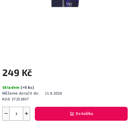
249 Kč
Měrná
Skladem
(>5 ks)
cena:
Můžeme doručit do:
11.8.2026
Kód:
37252807
−
+
Do košíku