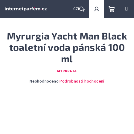
Přejít
na
CZK
obsah
Nákupní
Hledat
Přihlášení
Myrurgia Yacht Man Black
košík
toaletní voda pánská 100
ml
MYRURGIA
Průměrné
Neohodnoceno
Podrobnosti hodnocení
hodnocení
produktu
je
0,0
z
5
hvězdiček.