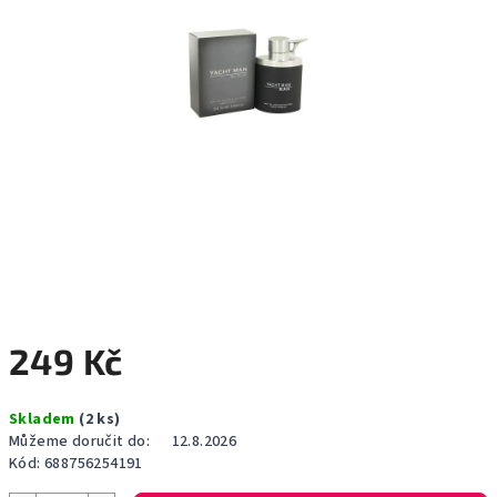
249 Kč
Měrná
Skladem
(2 ks)
cena:
Můžeme doručit do:
12.8.2026
Kód:
688756254191