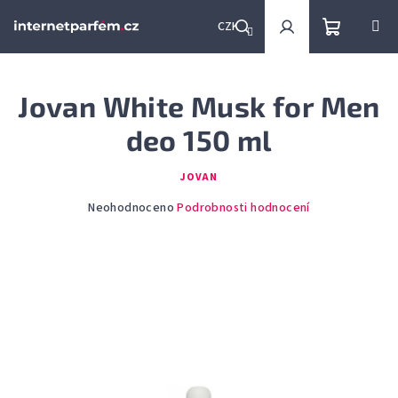
Přejít
na
CZK
obsah
Nákupní
Hledat
Přihlášení
Jovan White Musk for Men
košík
deo 150 ml
JOVAN
Průměrné
Neohodnoceno
Podrobnosti hodnocení
hodnocení
produktu
je
0,0
z
5
hvězdiček.