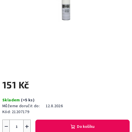
151 Kč
Měrná
Skladem
(>5 ks)
cena:
Můžeme doručit do:
12.8.2026
Kód:
21207179
−
+
Do košíku