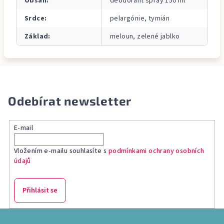
Obsah
:
deodorant spray 150 ml
Srdce
:
pelargónie, tymián
Základ
:
meloun, zelené jablko
Odebírat newsletter
E-mail
Vložením e-mailu souhlasíte s
podmínkami ochrany osobních
údajů
Přihlásit se
Z