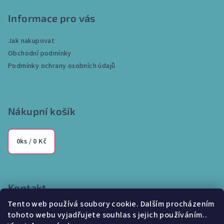
á
p
Informace pro vás
a
Jak nakupovat
t
Obchodní podmínky
í
Podmínky ochrany osobních údajů
Nákupní košík
0
ks /
0 Kč
Kontakt
Tento web používá soubory cookie. Dalším procházením
info
@
internetparfem.cz
tohoto webu vyjadřujete souhlas s jejich používáním..
603 100 829