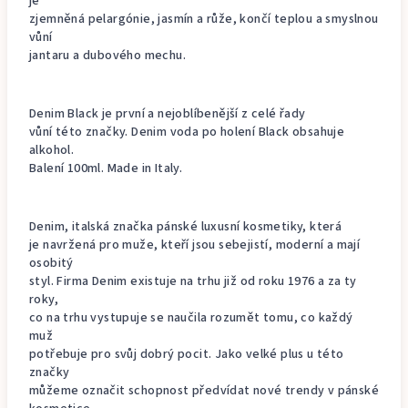
je
zjemněná pelargónie, jasmín a růže, končí teplou a smyslnou
vůní
jantaru a dubového mechu.
Denim Black je první a nejoblíbenější z celé řady
vůní této značky. Denim voda po holení Black obsahuje
alkohol.
Balení 100ml. Made in Italy.
Denim, italská značka pánské luxusní kosmetiky, která
je navržená pro muže, kteří jsou sebejistí, moderní a mají
osobitý
styl. Firma Denim existuje na trhu již od roku 1976 a za ty
roky,
co na trhu vystupuje se naučila rozumět tomu, co každý
muž
potřebuje pro svůj dobrý pocit. Jako velké plus u této
značky
můžeme označit schopnost předvídat nové trendy v pánské