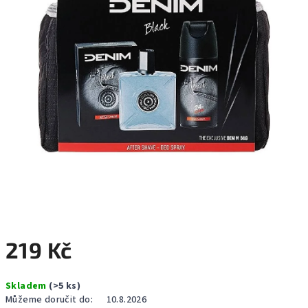
hvězdiček.
219 Kč
Měrná
Skladem
(>5 ks)
cena:
Můžeme doručit do:
10.8.2026