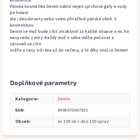
kosmetice.
Pánská kosmetika Denim nabízí nejen sprchové gely a vody
po holení
ale i deodoranty nebo velmi přitažlivé pánské vůně. S
kosmetikou
Denim se muž bude cítit atraktivní za každé situace a nic ho
nevyvede z míry. Každý muž o sebe může pečovat a
zároveň se cítit
svěže a sexy od rána až do večera, a to díky značce Denim!
Doplňkové parametry
Kategorie
:
Denim
EAN
:
8008970047935
Obsah
:
as 100 ml + deo 150 spray