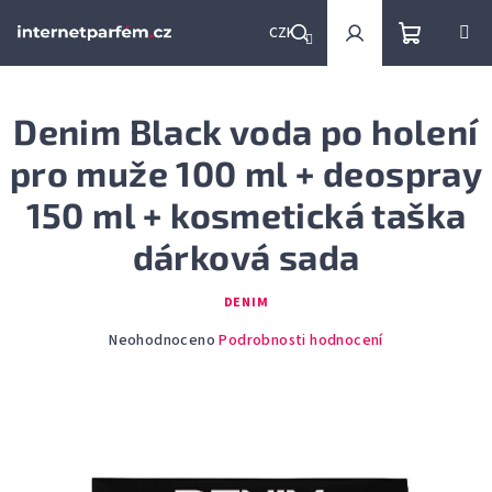
Přejít
na
CZK
obsah
Nákupní
Hledat
Přihlášení
Denim Black voda po holení
košík
pro muže 100 ml + deospray
150 ml + kosmetická taška
dárková sada
DENIM
Průměrné
Neohodnoceno
Podrobnosti hodnocení
hodnocení
produktu
je
0,0
z
5