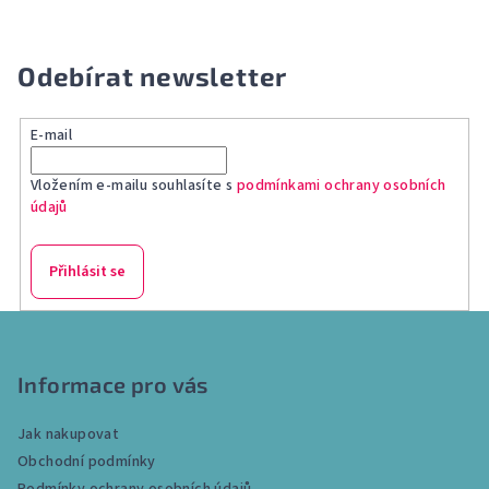
Odebírat newsletter
E-mail
Vložením e-mailu souhlasíte s
podmínkami ochrany osobních
údajů
Přihlásit se
Z
á
p
Informace pro vás
a
Jak nakupovat
t
Obchodní podmínky
í