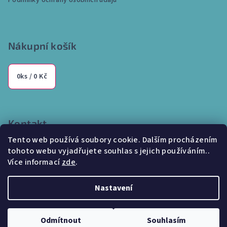
Podmínky ochrany osobních údajů
Nákupní košík
0
ks /
0 Kč
Kontakt
Tento web používá soubory cookie. Dalším procházením
info
@
internetparfem.cz
tohoto webu vyjadřujete souhlas s jejich používáním..
603 100 829
Více informací
zde
.
Nastavení
Copyright 2026
Internetparfem.cz
. Všechna práva vyhrazena.
Odmítnout
Souhlasím