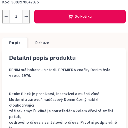
Kód:
8008970047935
−
+
Do košíku
Popis
Diskuze
Detailní popis produktu
DENIM má bohatou historii. PREMIÉRA značky Denim byla
v roce 1976.
Denim Black je pronikavá, intenzivní a mužná vůně.
Moderní a zároveň nadčasový Denim Černý nabízí
dlouhotrvající
zážitek smyslů. Vůně je soustředěna kolem dřevité směsi
pačuli,
cedrového dřeva a santalového dřeva. Prvotní podpis vůně