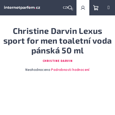
Přejít
na
CZK
obsah
Nákupní
Hledat
Přihlášení
Christine Darvin Lexus
košík
sport for men toaletní voda
pánská 50 ml
CHRISTINE DARVIN
Průměrné
Neohodnoceno
Podrobnosti hodnocení
hodnocení
produktu
je
0,0
z
5
hvězdiček.