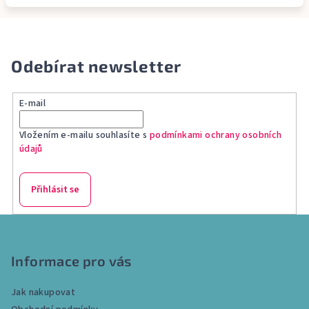
Odebírat newsletter
E-mail
Vložením e-mailu souhlasíte s
podmínkami ochrany osobních
údajů
Přihlásit se
Z
á
p
Informace pro vás
a
Jak nakupovat
t