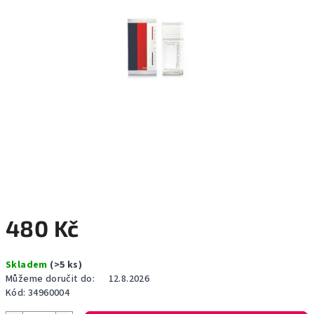
480 Kč
Měrná
Skladem
(>5 ks)
cena:
Můžeme doručit do:
12.8.2026
Kód:
34960004