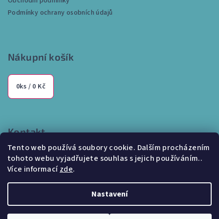
Obchodní podmínky
í
Podmínky ochrany osobních údajů
Nákupní košík
0
ks /
0 Kč
Kontakt
Tento web používá soubory cookie. Dalším procházením
info
@
internetparfem.cz
tohoto webu vyjadřujete souhlas s jejich používáním..
603 100 829
Více informací
zde
.
Nastavení
Copyright 2026
Internetparfem.cz
. Všechna práva vyhrazena.