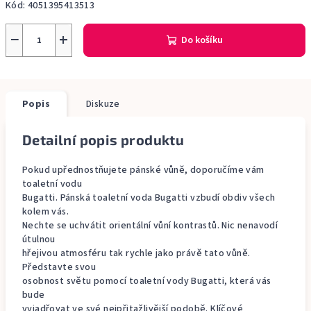
Kód:
4051395413513
−
+
Do košíku
Popis
Diskuze
Detailní popis produktu
Pokud upřednostňujete pánské vůně, doporučíme vám
toaletní vodu
Bugatti. Pánská toaletní voda Bugatti vzbudí obdiv všech
kolem vás.
Nechte se uchvátit orientální vůní kontrastů. Nic nenavodí
útulnou
hřejivou atmosféru tak rychle jako právě tato vůně.
Představte svou
osobnost světu pomocí toaletní vody Bugatti, která vás
bude
vyjadřovat ve své nejpřitažlivější podobě. Klíčové