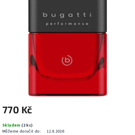
hvězdiček.
770 Kč
Měrná
Skladem
(2 ks)
cena:
Můžeme doručit do:
12.8.2026