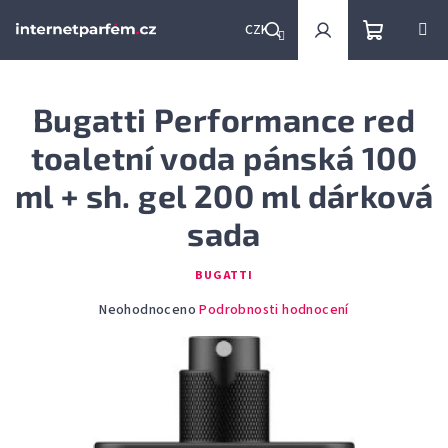
Přejít
na
CZK
obsah
Nákupní
Hledat
Přihlášení
Bugatti Performance red
košík
toaletní voda pánská 100
ml + sh. gel 200 ml dárková
sada
BUGATTI
Průměrné
Neohodnoceno
Podrobnosti hodnocení
hodnocení
produktu
je
0,0
z
5