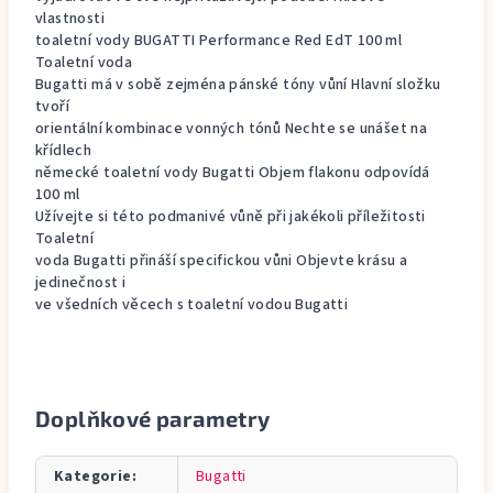
vlastnosti
toaletní vody BUGATTI Performance Red EdT 100 ml
Toaletní voda
Bugatti má v sobě zejména pánské tóny vůní Hlavní složku
tvoří
orientální kombinace vonných tónů Nechte se unášet na
křídlech
německé toaletní vody Bugatti Objem flakonu odpovídá
100 ml
Užívejte si této podmanivé vůně při jakékoli příležitosti
Toaletní
voda Bugatti přináší specifickou vůni Objevte krásu a
jedinečnost i
ve všedních věcech s toaletní vodou Bugatti
Doplňkové parametry
Kategorie
:
Bugatti