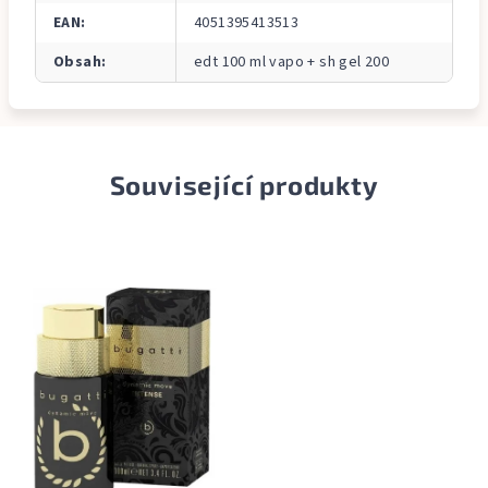
EAN
:
4051395413513
Obsah
:
edt 100 ml vapo + sh gel 200
Související produkty