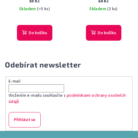
69 Kč
64 Kč
Skladem
(>5 ks)
Skladem
(3 ks)
Do košíku
Do košíku
Odebírat newsletter
E-mail
Vložením e-mailu souhlasíte s
podmínkami ochrany osobních
údajů
Přihlásit se
Z