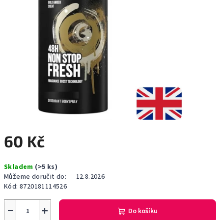
60 Kč
Měrná
Skladem
(>5 ks)
cena:
Můžeme doručit do:
12.8.2026
Kód:
8720181114526
−
+
Do košíku