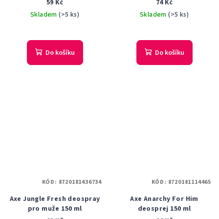
59 Kč
74 Kč
Skladem
(>5 ks)
Skladem
(>5 ks)
Do košíku
Do košíku
KÓD:
8720181436734
KÓD:
8720181114465
Axe Jungle Fresh deospray
Axe Anarchy For Him
pro muže 150 ml
deosprej 150 ml