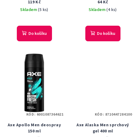
119 Kč
64 Kč
Skladem
(5 ks)
Skladem
(4 ks)
Do košíku
Do košíku
KÓD:
6001087364621
KÓD:
8710447284100
Axe Apollo Men deospray
Axe Alaska Men sprchový
150 ml
gel 400 ml