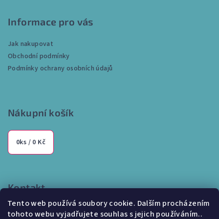
á
p
Informace pro vás
a
Jak nakupovat
t
Obchodní podmínky
í
Podmínky ochrany osobních údajů
Nákupní košík
0
ks /
0 Kč
Kontakt
Tento web používá soubory cookie. Dalším procházením
info
@
internetparfem.cz
tohoto webu vyjadřujete souhlas s jejich používáním..