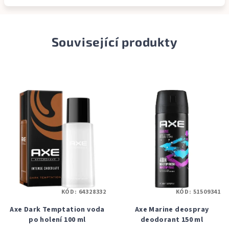
Související produkty
KÓD:
64328332
KÓD:
51509341
Axe Dark Temptation voda
Axe Marine deospray
po holení 100 ml
deodorant 150 ml