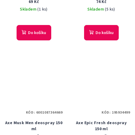
69 Kč
74 Kč
Skladem
(1 ks)
Skladem
(5 ks)
Do košíku
Do košíku
KÓD:
6001087364669
KÓD:
195934499
Axe Musk Men deospray 150
Axe Epic Fresh deospray
ml
150 ml