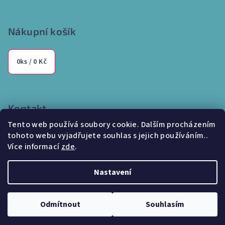
Nákupní košík
0
ks /
0 Kč
Kontakt
Tento web používá soubory cookie. Dalším procházením
info
@
internetparfem.cz
tohoto webu vyjadřujete souhlas s jejich používáním..
603 100 829
Více informací
zde
.
Nastavení
Copyright 2026
Internetparfem.cz
. Všechna práva vyhrazena.
Odmítnout
Souhlasím
Vytvořil Shoptet