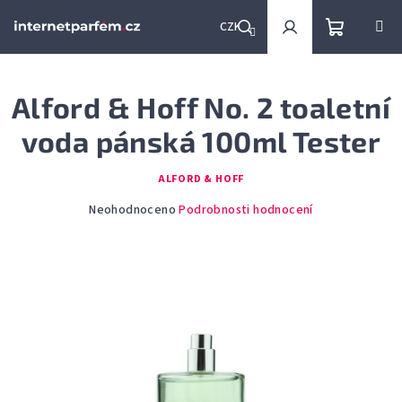
Přejít
na
CZK
obsah
Nákupní
Hledat
Přihlášení
Alford & Hoff No. 2 toaletní
košík
voda pánská 100ml Tester
ALFORD & HOFF
Průměrné
Neohodnoceno
Podrobnosti hodnocení
hodnocení
produktu
je
0,0
z
5
hvězdiček.