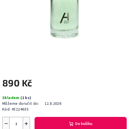
890 Kč
Měrná
Skladem
(1 ks)
cena:
Můžeme doručit do:
12.8.2026
Kód:
45224635
−
+
Do košíku