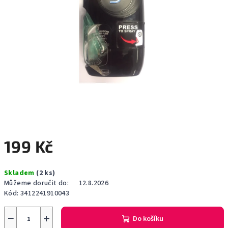
199 Kč
Měrná
Skladem
(2 ks)
cena:
Můžeme doručit do:
12.8.2026
Kód:
3412241910043
−
+
Do košíku