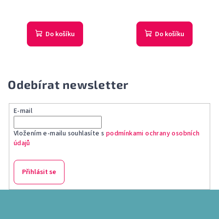
Průměrné
hodnocení
produktu
Do košíku
Do košíku
je
5,0
z
5
hvězdiček.
Odebírat newsletter
E-mail
Vložením e-mailu souhlasíte s
podmínkami ochrany osobních
údajů
Přihlásit se
Z
á