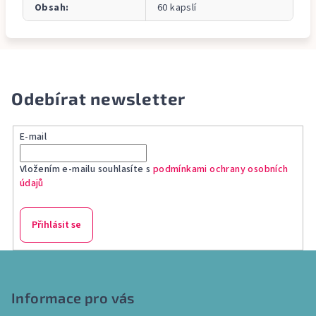
Obsah
:
60 kapslí
Odebírat newsletter
E-mail
Vložením e-mailu souhlasíte s
podmínkami ochrany osobních
údajů
Přihlásit se
Z
á
p
Informace pro vás