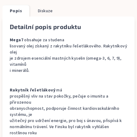
Popis
Diskuze
Detailní popis produktu
Mega7
obsahuje za studena
lisovaný olej získaný z rakytníku řešetlákového. Rakytníkový
olej
je zdrojem esenciální mastných kyselin (omega-3, 6, 7, 9),
vitamínů
i minerálů.
Rakytník řešetlákový
má
prospěšný vliv na stav pokožky, pečuje o imunitu a
přirozenou
obranyschopnost, podporuje činnost kardiovaskulárního
systému, je
užitečný pro udržení energie, pro boj s únavou, přispívá k
normálnímu trávení. Ve Finsku byl rakytník vyhlášen
rostlinou roku