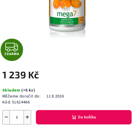
Z
ZDARMA
D
A
1 239 Kč
R
Měrná
Skladem
(>5 ks)
cena:
M
Můžeme doručit do:
12.8.2026
Kód:
51624466
A
−
+
Do košíku