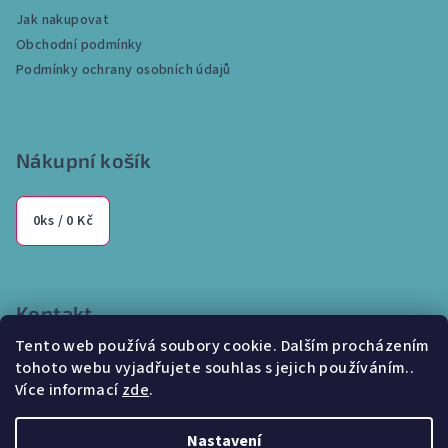
a
Jak nakupovat
t
Obchodní podmínky
í
Podmínky ochrany osobních údajů
Nákupní košík
0
ks /
0 Kč
Kontakt
Tento web používá soubory cookie. Dalším procházením
info
@
internetparfem.cz
tohoto webu vyjadřujete souhlas s jejich používáním..
603 100 829
Více informací
zde
.
Nastavení