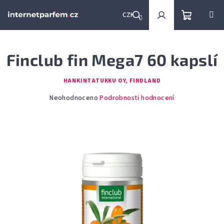
Přejít
na
CZK
obsah
Nákupní
Hledat
Přihlášení
Finclub fin Mega7 60 kapslí
košík
HANKINTATUKKU OY, FINDLAND
Průměrné
Neohodnoceno
Podrobnosti hodnocení
hodnocení
produktu
je
0,0
z
5
hvězdiček.