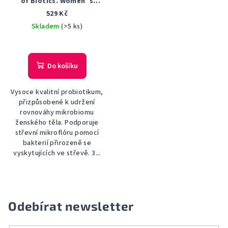
of Biotics. Women´s
Balance 20 kapslí
529 Kč
Skladem
(>5 ks)
Do košíku
Vysoce kvalitní probiotikum,
přizpůsobené k udržení
rovnováhy mikrobiomu
ženského těla. Podporuje
střevní mikroflóru pomocí
bakterií přirozeně se
vyskytujících ve střevě. 3...
Odebírat newsletter