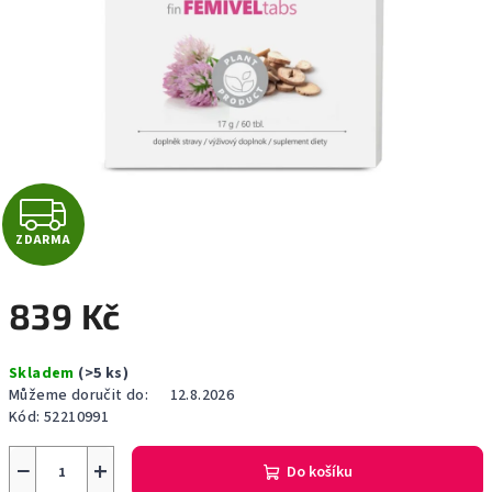
Z
ZDARMA
D
A
839 Kč
R
Měrná
Skladem
(>5 ks)
cena:
M
Můžeme doručit do:
12.8.2026
Kód:
52210991
A
−
+
Do košíku