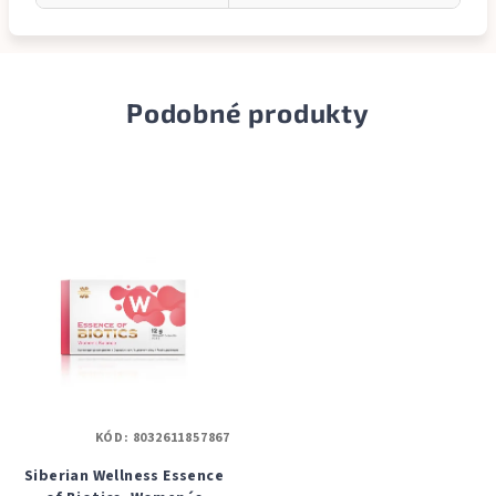
Podobné produkty
KÓD:
8032611857867
Siberian Wellness Essence