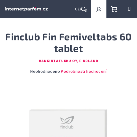
Přejít
na
CZK
obsah
Nákupní
Hledat
Přihlášení
Finclub Fin Femiveltabs 60
košík
tablet
HANKINTATUKKU OY, FINDLAND
Průměrné
Neohodnoceno
Podrobnosti hodnocení
hodnocení
produktu
je
0,0
z
5
hvězdiček.