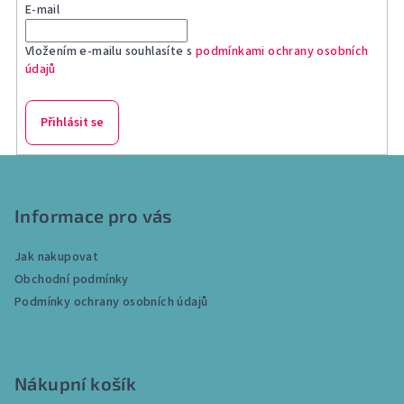
E-mail
Vložením e-mailu souhlasíte s
podmínkami ochrany osobních
údajů
Přihlásit se
Z
á
p
Informace pro vás
a
Jak nakupovat
t
Obchodní podmínky
í
Podmínky ochrany osobních údajů
Nákupní košík