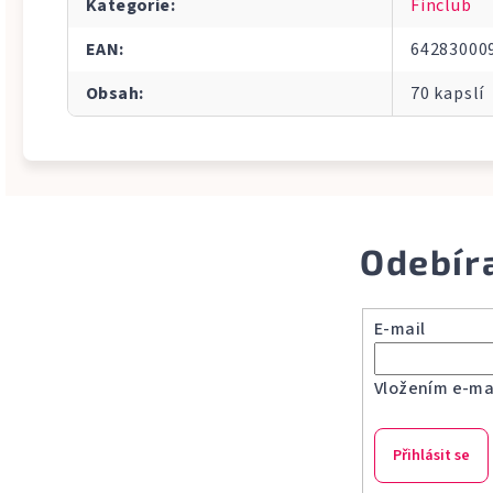
Kategorie
:
Finclub
EAN
:
64283000
Obsah
:
70 kapslí
Odebír
E-mail
Vložením e-mai
Přihlásit se