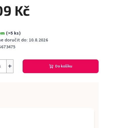
ktu
09 Kč
dem
(>5 ks)
ček.
 doručit do:
10.8.2026
6673475
+
Do košíku