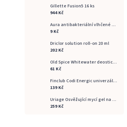
Gillette Fusion5 16 ks
944 Kč
Aura antibakteriální vlhčené ubrousky na ruce 20 ks
9 Kč
Driclor solution roll-on 20 ml
202 Kč
Old Spice Whitewater deostick 50 ml
61 Kč
Finclub Codi Energic univerzální odmašťovač náplň 750 ml
139 Kč
Uriage Osvěžující mycí gel na intimní hygienu Gyn Phy Refreshing Gel Intimate Hygiene 500 ml
259 Kč