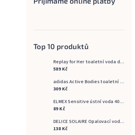
Přijímáme online platby
Top 10 produktů
Replay for Her toaletní voda dámská 60 ml
589 Kč
adidas Active Bodies toaletní voda pánská 100 ml
309 Kč
ELMEX Sensitive ústní voda 400 ml
89 Kč
DELICE SOLAIRE Opalovací voda Fresh Bronze s vůní kokosu 500 ml
138 Kč