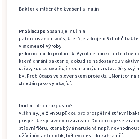
Bakterie mléčného kvašení a inulin
Probi8caps
obsahuje inulin a
patentovanou směs, která je zdrojem 8 druhů bakteri
v momentě výroby
jednu miliardu probiotik. Výrobce použil patentovan
která chrání bakterie, dokud se nedostanou v aktiv
střev, kde se uvolňují z ochranných vrstev. Díky sv
byl Probi8caps ve slovenském projektu „Monitoring 
shledán jako vynikající.
Inulin -
druh rozpustné
vlákniny, je živnou půdou pro prospěšné střevní bak
přispět ke správnému zažívání. Doporučuje se v rám
střevní flóru, která bývá narušená např. nevhodnou 
užíváním antibiotik, během cest do zahraničí.