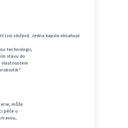
í (
viz složení
). Jedna kapsle obsahuje
ou technologii,
ním stavu do
ým vlastnostem
probiotik“
terie, může
ci péče o
stravou,