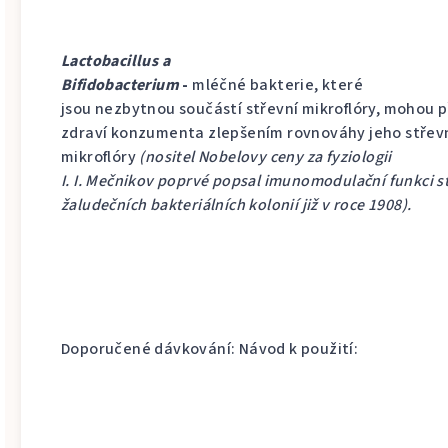
Lactobacillus a
Bifidobacterium
-
mléčné bakterie, které
jsou nezbytnou součástí střevní mikroflóry, mohou př
zdraví konzumenta zlepšením rovnováhy jeho střev
mikroflóry
(nositel Nobelovy ceny za fyziologii
I. I. Mečnikov poprvé popsal imunomodulační funkci s
žaludečních bakteriálních kolonií již v roce 1908).
Doporučené dávkování: Návod k použití: