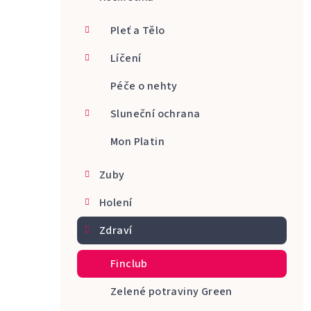
a
Pleť a Tělo
n
Líčení
n
Péče o nehty
í
p
Sluneční ochrana
a
Mon Platin
n
Zuby
e
Holení
l
Zdraví
Finclub
Zelené potraviny Green