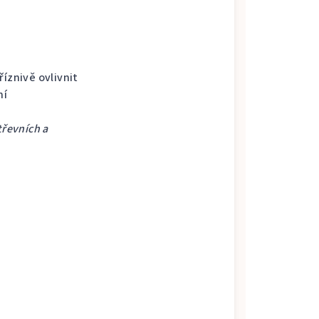
íznivě ovlivnit
ní
třevních a