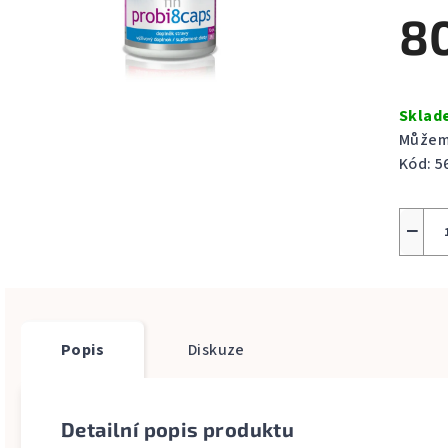
produ
8
je
0,0
z
Měrná
5
cena:
Skla
hvězdi
Můžeme
Kód:
5
−
Popis
Diskuze
Detailní popis produktu