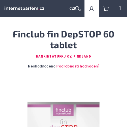
Přejít
na
CZK
obsah
Nákupní
Hledat
Přihlášení
Finclub fin DepSTOP 60
košík
tablet
HANKINTATUKKU OY, FINDLAND
Průměrné
Neohodnoceno
Podrobnosti hodnocení
hodnocení
produktu
je
0,0
z
5
hvězdiček.