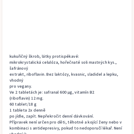
kukuřičný škrob, látky protispékavé:
mikrokrystalická celulóza, hořečnaté soli mastných kys.,
šafránový
extrakt, riboflavin. Bez laktózy, kvasnic, sladidel a lepku,
vhodný
pro vegany.
Ve 2 tabletách je: safranal 600 μg, vitamín B2
(riboflavin) 12 mg.
60 tablet/18 g
1 tableta 2x denně
po jídle, zapít. Nepřekročit denní dávkování.
Přípravek není určen pro děti, těhotné a kojící ženy nebo v
kombinaci s antidepresivy, pokud to nedoporučí lékař. Není