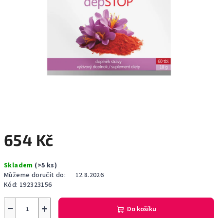
654 Kč
Měrná
Skladem
(>5 ks)
cena:
Můžeme doručit do:
12.8.2026
Kód:
192323156
−
+
Do košíku