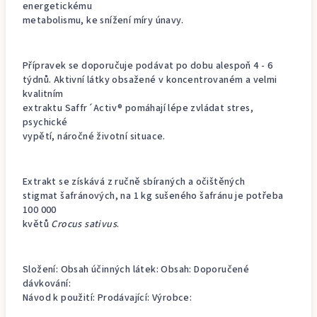
energetickému
metabolismu, ke snížení míry únavy.
Přípravek se doporučuje podávat po dobu alespoň 4 - 6
týdnů. Aktivní látky obsažené v koncentrovaném a velmi
kvalitním
extraktu Saffr´Activ® pomáhají lépe zvládat stres,
psychické
vypětí, náročné životní situace.
Extrakt se získává z ručně sbíraných a očištěných
stigmat šafránových, na 1 kg sušeného šafránu je potřeba
100 000
květů
Crocus sativus
.
Složení: Obsah účinných látek: Obsah: Doporučené
dávkování:
Návod k použití: Prodávající: Výrobce: