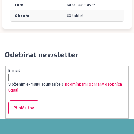
EAN
:
6428300094576
Obsah
:
60 tablet
Odebírat newsletter
E-mail
Vložením e-mailu souhlasíte s
podmínkami ochrany osobních
údajů
Přihlásit se
Z
á