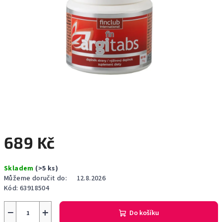
689 Kč
Měrná
Skladem
(>5 ks)
cena:
Můžeme doručit do:
12.8.2026
Kód:
63918504
−
+
Do košíku