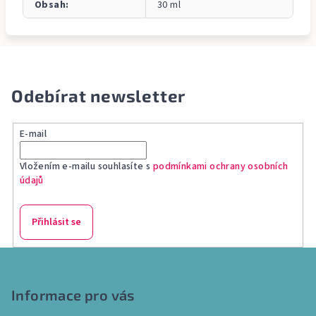
Obsah
:
30 ml
Odebírat newsletter
E-mail
Vložením e-mailu souhlasíte s
podmínkami ochrany osobních
údajů
Přihlásit se
Z
á
p
Informace pro vás
a