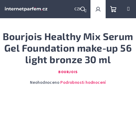
Přejít
na
CZK
obsah
Nákupní
Hledat
Přihlášení
Bourjois Healthy Mix Serum
košík
Gel Foundation make-up 56
light bronze 30 ml
BOURJOIS
Průměrné
Neohodnoceno
Podrobnosti hodnocení
hodnocení
produktu
je
0,0
z
5
hvězdiček.