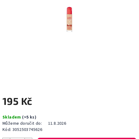
195 Kč
Měrná
Skladem
(>5 ks)
cena:
Můžeme doručit do:
11.8.2026
Kód:
3052503745626