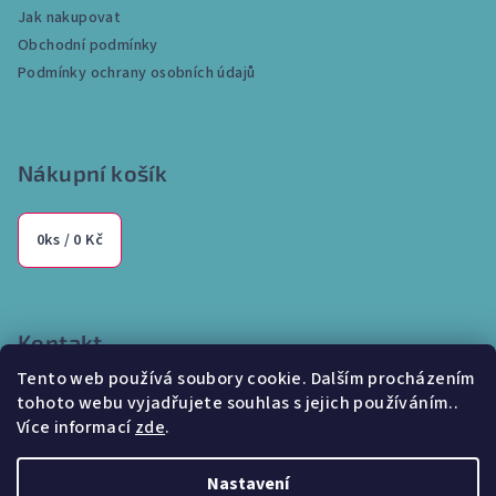
Jak nakupovat
t
Obchodní podmínky
í
Podmínky ochrany osobních údajů
Nákupní košík
0
ks /
0 Kč
Kontakt
Tento web používá soubory cookie. Dalším procházením
info
@
internetparfem.cz
tohoto webu vyjadřujete souhlas s jejich používáním..
603 100 829
Více informací
zde
.
Nastavení