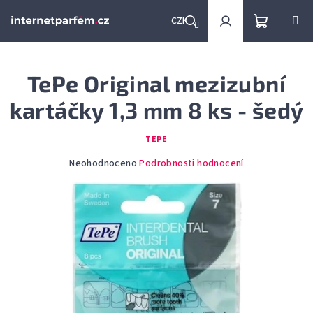
Přejít
na
CZK
obsah
Nákupní
Hledat
Přihlášení
TePe Original mezizubní
košík
kartáčky 1,3 mm 8 ks - šedý
TEPE
Průměrné
Neohodnoceno
Podrobnosti hodnocení
hodnocení
produktu
je
0,0
z
5
hvězdiček.