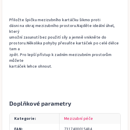
Přiložte špičku mezizubního kartáčku šikmo proti
dásni na okraj mezizubního prostoru.Najděte ideální úhel,
který
umožní zasunutí bez použití síly a jemně vnikněte do
prostoru.Několika pohyby přesuňte kartáček po celé délce
tam a
zpět. Pro lepší přístup k zadním mezizubním prostorům
můžete
kartáček lehce ohnout.
Doplňkové parametry
Kategorie
:
Mezizubní péče
EAN
:
7317400015484