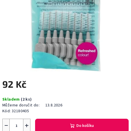
92 Kč
Měrná
Skladem
(2 ks)
cena:
Můžeme doručit do:
13.8.2026
Kód:
32180405
−
+
Do košíku