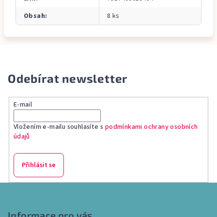
Obsah
:
8 ks
Odebírat newsletter
E-mail
Vložením e-mailu souhlasíte s
podmínkami ochrany osobních
údajů
Přihlásit se
Z
á
p
Informace pro vás