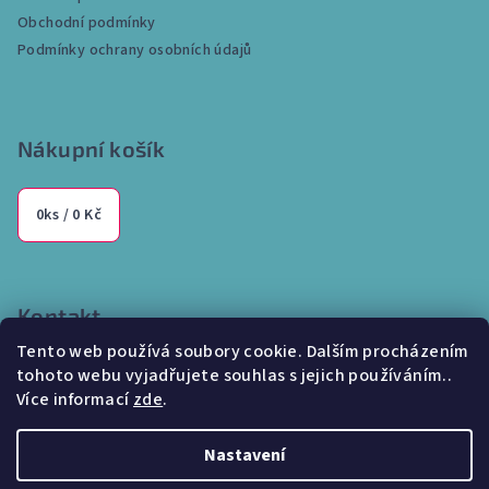
t
Obchodní podmínky
í
Podmínky ochrany osobních údajů
Nákupní košík
0
ks /
0 Kč
Kontakt
Tento web používá soubory cookie. Dalším procházením
info
@
internetparfem.cz
tohoto webu vyjadřujete souhlas s jejich používáním..
603 100 829
Více informací
zde
.
Nastavení