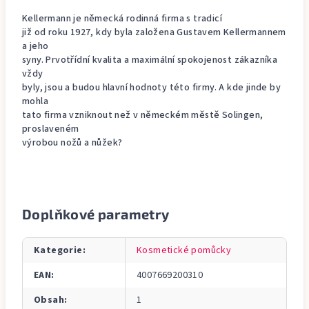
Kellermann je německá rodinná firma s tradicí
již od roku 1927, kdy byla založena Gustavem Kellermannem
a jeho
syny. Prvotřídní kvalita a maximální spokojenost zákazníka
vždy
byly, jsou a budou hlavní hodnoty této firmy. A kde jinde by
mohla
tato firma vzniknout než v německém městě Solingen,
proslaveném
výrobou nožů a nůžek?
Doplňkové parametry
Kategorie
:
Kosmetické pomůcky
EAN
:
4007669200310
Obsah
:
1