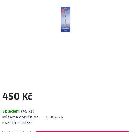
450 Kč
Měrná
Skladem
(>5 ks)
cena:
Můžeme doručit do:
12.8.2026
Kód:
181974159