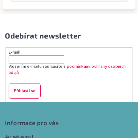
Odebírat newsletter
E-mail
Vložením e-mailu souhlasíte s
podmínkami ochrany osobních
údajů
Přihlásit se
Z
á
p
Informace pro vás
a
Jak nakupovat