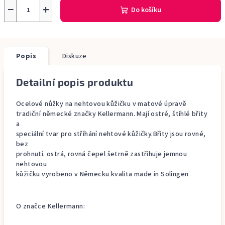
−
+
Do košíku
Popis
Diskuze
Detailní popis produktu
Ocelové nůžky na nehtovou kůžičku v matové úpravě
tradiční německé značky Kellermann. Mají ostré, štíhlé břity
a
speciální tvar pro stříhání nehtové kůžičky.Břity jsou rovné,
bez
prohnutí. ostrá, rovná čepel šetrně zastřihuje jemnou
nehtovou
kůžičku vyrobeno v Německu kvalita made in Solingen
O značce Kellermann: