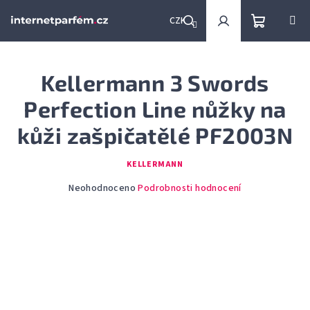
Přejít
na
CZK
obsah
Nákupní
Hledat
Přihlášení
Kellermann 3 Swords
košík
Perfection Line nůžky na
kůži zašpičatělé PF2003N
KELLERMANN
Průměrné
Neohodnoceno
Podrobnosti hodnocení
hodnocení
produktu
je
0,0
z
5
hvězdiček.