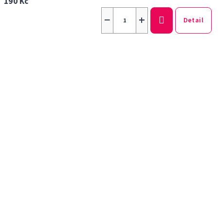
190 Kč
−
+
Detail