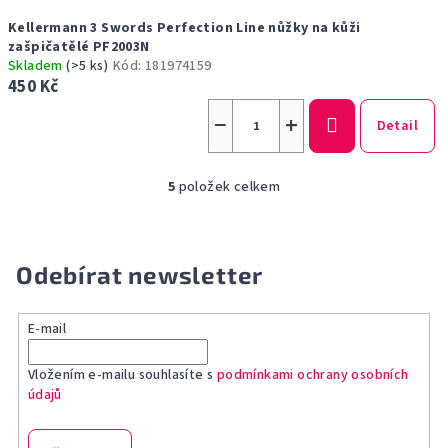
Kellermann 3 Swords Perfection Line nůžky na kůži
zašpičatělé PF2003N
Skladem
(>5 ks)
Kód:
181974159
450 Kč
−
+
Detail
5
položek celkem
O
v
l
á
Odebírat newsletter
d
a
E-mail
c
í
Vložením e-mailu souhlasíte s
podmínkami ochrany osobních
p
údajů
r
v