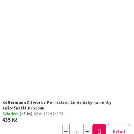
Kellermann 3 Swords Perfection Line nůžky na nehty
zašpičatělé PF2004N
Skladem
(>5 ks)
Kód:
181974374
435 Kč
−
+
Detail