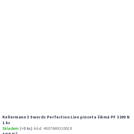
r
p
o
i
d
s
u
p
k
r
t
o
ů
d
u
k
t
ů
Kellermann 3 Swords Perfection Line pinzeta šikmá PF 3200 N
1 ks
Skladem
(>5 ks)
Kód:
4007669320018