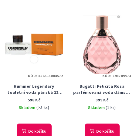
KÓD:
856515004572
KÓD:
198709973
Hummer Legendary
Bugatti Felicita Rosa
toaletní voda pánská 125
parfémovaná voda dámská
ml
60 ml tester
598 Kč
399 Kč
Skladem
(>5 ks)
Skladem
(1 ks)
Do košíku
Do košíku