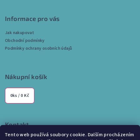
Z
á
p
Informace pro vás
a
Jak nakupovat
t
Obchodní podmínky
í
Podmínky ochrany osobních údajů
Nákupní košík
0
ks /
0 Kč
Kontakt
Tento web používá soubory cookie. Dalším procházením
info
@
internetparfem.cz