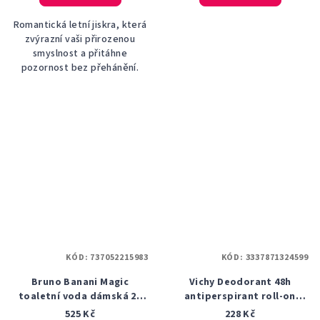
Romantická letní jiskra, která
zvýrazní vaši přirozenou
smyslnost a přitáhne
pozornost bez přehánění.
KÓD:
737052215983
KÓD:
3337871324599
Bruno Banani Magic
Vichy Deodorant 48h
toaletní voda dámská 20
antiperspirant roll-on
ml
proti bílým a žlutým
525 Kč
228 Kč