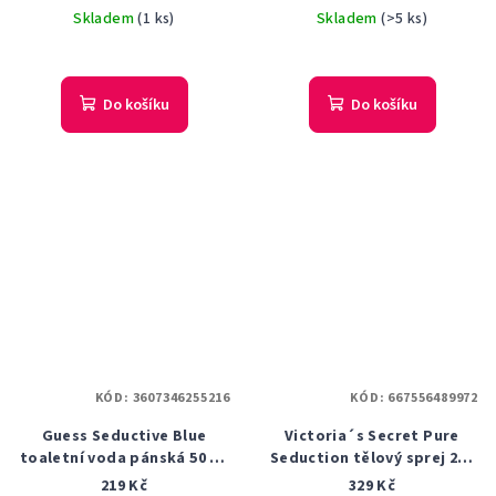
skvrnám 50 ml
Skladem
(1 ks)
Skladem
(>5 ks)
Do košíku
Do košíku
KÓD:
3607346255216
KÓD:
667556489972
Guess Seductive Blue
Victoria´s Secret Pure
toaletní voda pánská 50 ml
Seduction tělový sprej 250
tester
ml
219 Kč
329 Kč