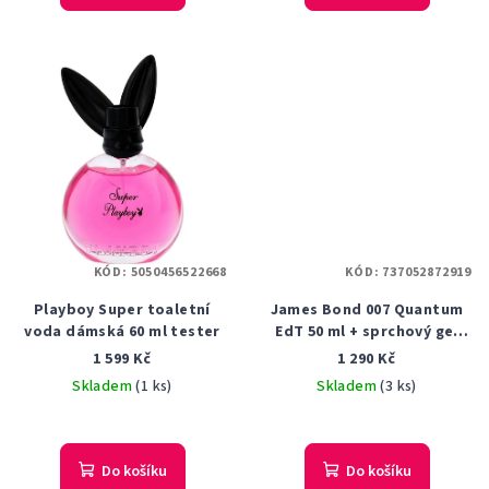
KÓD:
5050456522668
KÓD:
737052872919
Playboy Super toaletní
James Bond 007 Quantum
voda dámská 60 ml tester
EdT 50 ml + sprchový gel
150 ml dárková sada
1 599 Kč
1 290 Kč
Skladem
(1 ks)
Skladem
(3 ks)
Do košíku
Do košíku