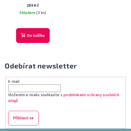
parfémovaná voda unisex 5
289 Kč
ml
Skladem
(3 ks)
Do košíku
Odebírat newsletter
E-mail
Vložením e-mailu souhlasíte s
podmínkami ochrany osobních
údajů
Přihlásit se