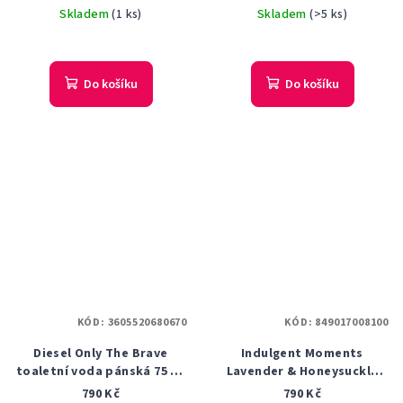
Skladem
(1 ks)
Skladem
(>5 ks)
Do košíku
Do košíku
KÓD:
3605520680670
KÓD:
849017008100
Diesel Only The Brave
Indulgent Moments
toaletní voda pánská 75 ml
Lavender & Honeysuckle
tester
PARFÉMOVANÁ VODA
790 Kč
790 Kč