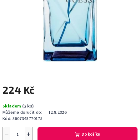
224 Kč
Měrná
Skladem
(2 ks)
cena:
Můžeme doručit do:
12.8.2026
Kód:
3607348770175
−
+
Do košíku