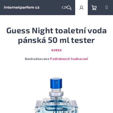
Přejít
na
CZK
obsah
Nákupní
Hledat
Přihlášení
Guess Night toaletní voda
košík
pánská 50 ml tester
GUESS
Průměrné
Neohodnoceno
Podrobnosti hodnocení
hodnocení
produktu
je
0,0
z
5
hvězdiček.