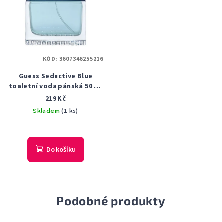
KÓD:
3607346255216
Guess Seductive Blue
toaletní voda pánská 50 ml
tester
219 Kč
Skladem
(1 ks)
Do košíku
Podobné produkty