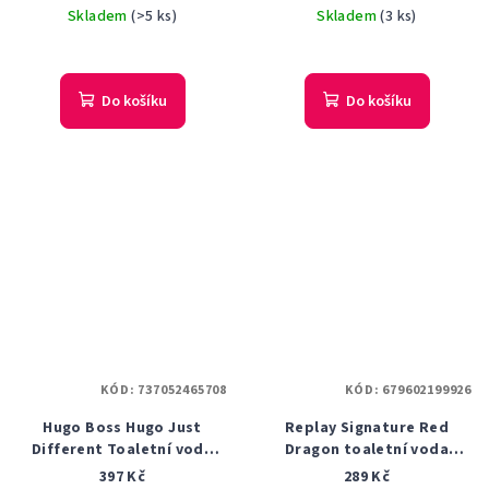
DÁMSKÁ 125 ML
Skladem
(>5 ks)
Skladem
(3 ks)
Do košíku
Do košíku
KÓD:
737052465708
KÓD:
679602199926
Hugo Boss Hugo Just
Replay Signature Red
Different Toaletní voda
Dragon toaletní voda
8ml
pánská 100 ml - tester
397 Kč
289 Kč