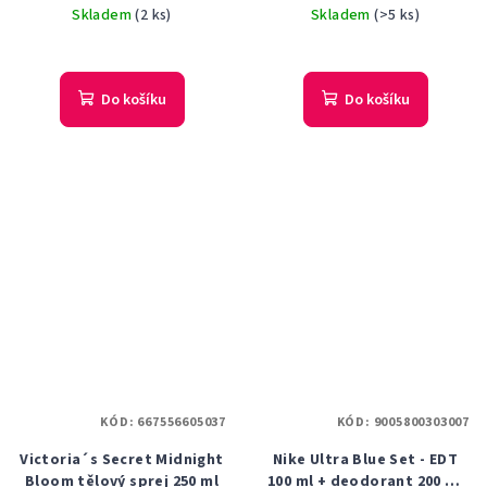
Skladem
(2 ks)
Skladem
(>5 ks)
Do košíku
Do košíku
KÓD:
667556605037
KÓD:
9005800303007
Victoria´s Secret Midnight
Nike Ultra Blue Set - EDT
Bloom tělový sprej 250 ml
100 ml + deodorant 200 ml