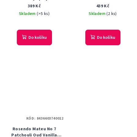
Dárková sada
389 Kč
439 Kč
Skladem
(>5 ks)
Skladem
(2 ks)
Do košíku
Do košíku
KÓD:
8436603740012
Rosendo Mateu No 7
Patchouli Oud Vanilla