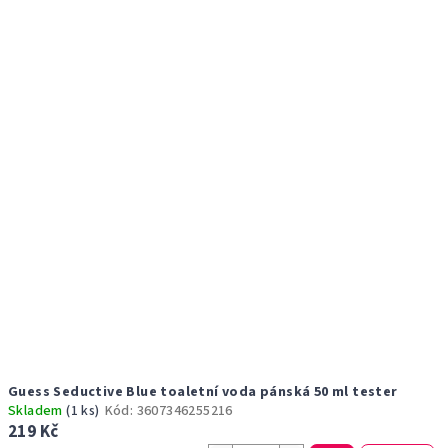
r
p
o
i
d
s
u
p
k
r
t
o
ů
d
u
k
t
ů
Guess Seductive Blue toaletní voda pánská 50 ml tester
Skladem
(1 ks)
Kód:
3607346255216
219 Kč