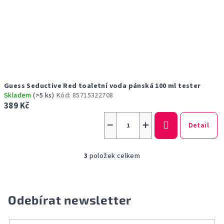
Guess Seductive Red toaletní voda pánská 100 ml tester
Skladem
(>5 ks)
Kód:
85715322708
389 Kč
−
+
Detail
3
položek celkem
O
v
l
á
Odebírat newsletter
d
a