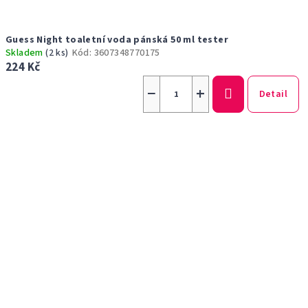
Guess Night toaletní voda pánská 50 ml tester
Skladem
(2 ks)
Kód:
3607348770175
224 Kč
−
+
Detail