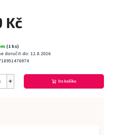
cení
ktu
9 Kč
dem
(1 ks)
ček.
 doručit do:
12.8.2026
718951476974
+
Do košíku