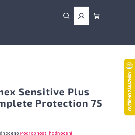
Hledat
Přihlášení
Nákupní
košík
mex Sensitive Plus
mplete Protection 75
rné
dnoceno
Podrobnosti hodnocení