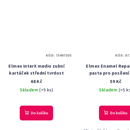
KÓD:
75497035
KÓD:
87
Elmex interX medio zubní
Elmex Enamel Repai
kartáček střední tvrdost
pasta pro posílení
skloviny, 75 m
68 Kč
59 Kč
Skladem
(>5 ks)
Skladem
(>5 k
Průmě
hodno
Do košíku
Do košíku
produ
je
5,0