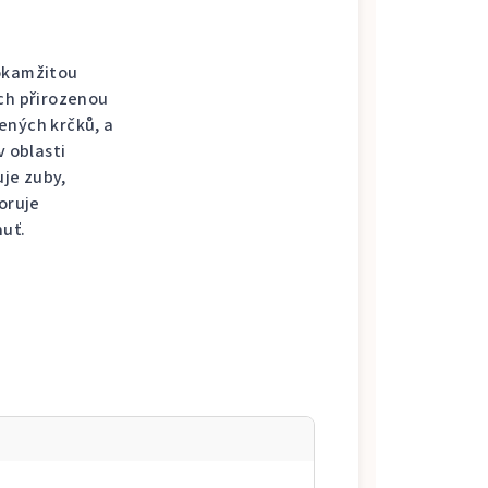
 okamžitou
ich přirozenou
ených krčků, a
v oblasti
uje zuby,
oruje
huť.