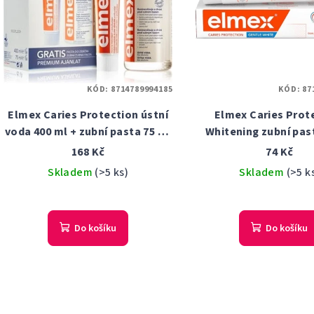
KÓD:
8714789994185
KÓD:
87
Elmex Caries Protection ústní
Elmex Caries Prot
voda 400 ml + zubní pasta 75 ml
Whitening zubní pas
dárková sada
168 Kč
74 Kč
Skladem
(>5 ks)
Skladem
(>5 k
Do košíku
Do košíku