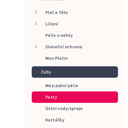
a
Pleť a Tělo
n
Líčení
n
Péče o nehty
í
p
Sluneční ochrana
a
Mon Platin
n
Zuby
e
Mezizubní péče
l
Pasty
Ústní vody/spreje
Kartáčky