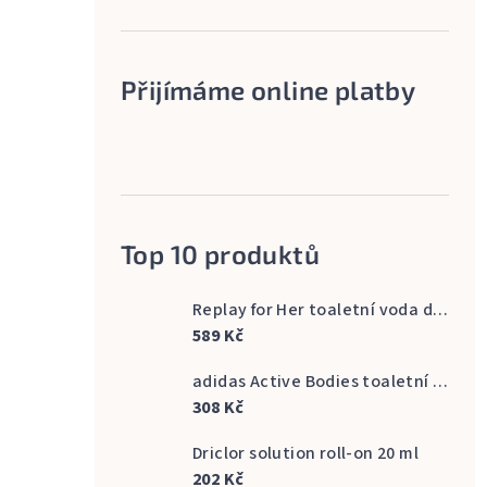
Přijímáme online platby
Top 10 produktů
Replay for Her toaletní voda dámská 60 ml
589 Kč
adidas Active Bodies toaletní voda pánská 100 ml
308 Kč
Driclor solution roll-on 20 ml
202 Kč