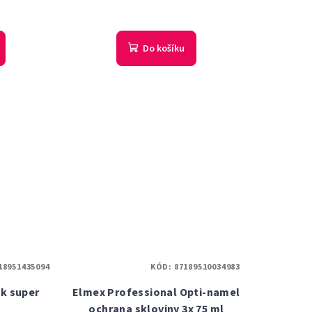
Do košíku
18951435094
KÓD:
87189510034983
k super
Elmex Professional Opti-namel
ochrana skloviny 3x 75 ml