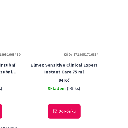
hvězdiček.
18951663480
KÓD:
8718951716384
r zubní
Elmex Sensitive Clinical Expert
 zubní
Instant Care 75 ml
l
94 Kč
s)
Skladem
(>5 ks)
rné
cení
Do košíku
ktu