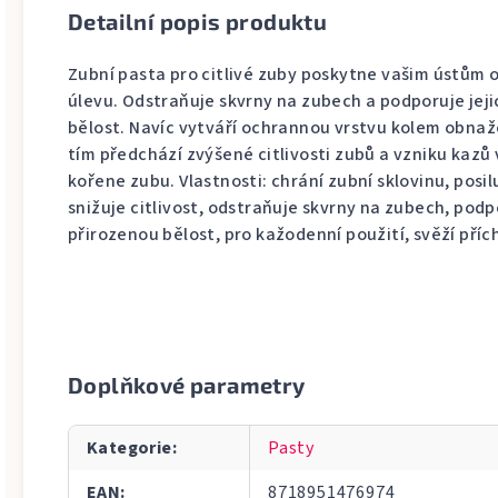
Detailní popis produktu
Zubní pasta pro citlivé zuby poskytne vašim ústům
úlevu. Odstraňuje skvrny na zubech a podporuje jej
bělost. Navíc vytváří ochrannou vrstvu kolem obnaž
tím předchází zvýšené citlivosti zubů a vzniku kazů 
kořene zubu. Vlastnosti: chrání zubní sklovinu, posil
snižuje citlivost, odstraňuje skvrny na zubech, podp
přirozenou bělost, pro kažodenní použití, svěží příc
Doplňkové parametry
Kategorie
:
Pasty
EAN
:
8718951476974