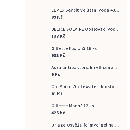
ELMEX Sensitive ústní voda 400 ml
89 Kč
DELICE SOLAIRE Opalovací voda Fresh Bronze s vůní kokosu 500 ml
138 Kč
Gillette Fusion5 16 ks
933 Kč
Aura antibakteriální vlhčené ubrousky na ruce 20 ks
9 Kč
Old Spice Whitewater deostick 50 ml
61 Kč
Gillette Mach3 12 ks
426 Kč
Uriage Osvěžující mycí gel na intimní hygienu Gyn Phy Refreshing Gel Intimate Hygiene 500 ml