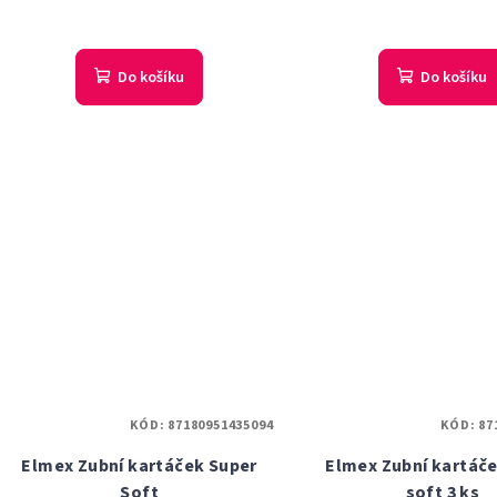
Do košíku
Do košíku
KÓD:
87180951435094
KÓD:
87
Elmex Zubní kartáček Super
Elmex Zubní kartáče
Soft
soft 3 ks