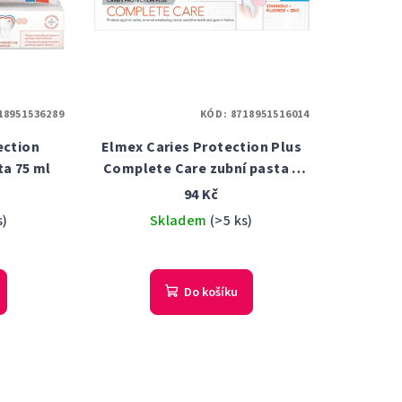
18951536289
KÓD:
8718951516014
ection
Elmex Caries Protection Plus
ta 75 ml
Complete Care zubní pasta s
fluorem 75 ml
94 Kč
s)
Skladem
(>5 ks)
Průměrné
hodnocení
Do košíku
produktu
je
5,0
z
5