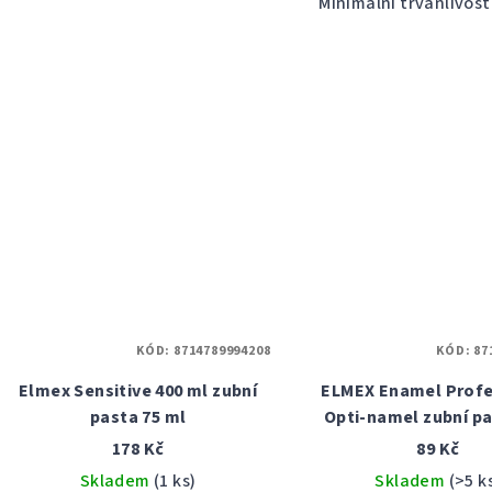
Minimální trvanlivost 
z
5
hvězdi
KÓD:
8714789994208
KÓD:
87
Elmex Sensitive 400 ml zubní
ELMEX Enamel Profe
pasta 75 ml
Opti-namel zubní pa
ochranu zubní sklovi
178 Kč
89 Kč
Skladem
(1 ks)
Skladem
(>5 k