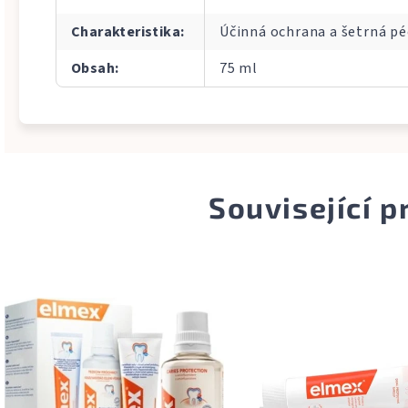
Charakteristika
:
Účinná ochrana a šetrná péč
Obsah
:
75 ml
Související 