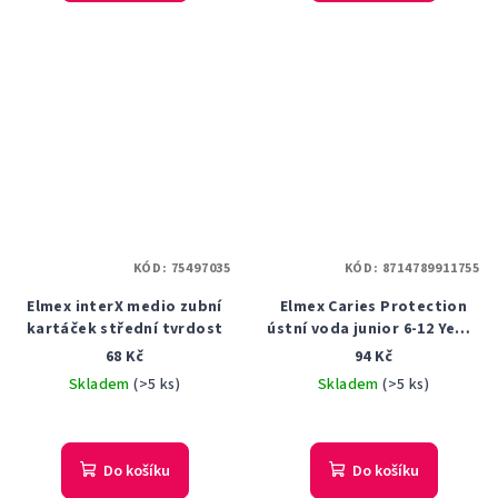
5,0
z
5
hvězdiček.
KÓD:
75497035
KÓD:
8714789911755
Elmex interX medio zubní
Elmex Caries Protection
kartáček střední tvrdost
ústní voda junior 6-12 Years
400 ml
68 Kč
94 Kč
Skladem
(>5 ks)
Skladem
(>5 ks)
Do košíku
Do košíku