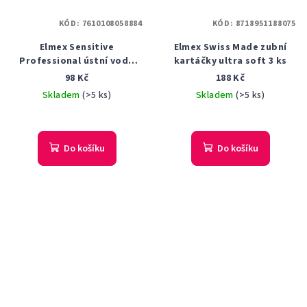
KÓD:
7610108058884
KÓD:
8718951188075
Elmex Sensitive
Elmex Swiss Made zubní
Professional ústní voda
kartáčky ultra soft 3 ks
400 ml
98 Kč
188 Kč
Skladem
(>5 ks)
Skladem
(>5 ks)
Průměrné
hodnocení
produktu
Do košíku
Do košíku
je
5,0
z
5
hvězdiček.