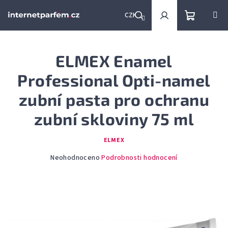
Přejít
na
CZK
obsah
Nákupní
Hledat
Přihlášení
ELMEX Enamel
košík
Professional Opti-namel
zubní pasta pro ochranu
zubní skloviny 75 ml
ELMEX
Průměrné
Neohodnoceno
Podrobnosti hodnocení
hodnocení
produktu
je
0,0
z
5