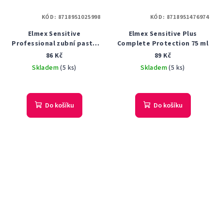
KÓD:
8718951025998
KÓD:
8718951476974
Elmex Sensitive
Elmex Sensitive Plus
Professional zubní pasta
Complete Protection 75 ml
75ml
86 Kč
89 Kč
Skladem
(5 ks)
Skladem
(5 ks)
Průměrné
hodnocení
produktu
Do košíku
Do košíku
je
5,0
z
5
hvězdiček.