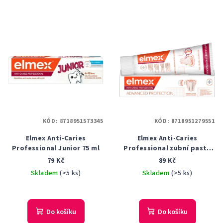
KÓD:
8718951573345
KÓD:
8718951279551
Elmex Anti-Caries
Elmex Anti-Caries
Professional Junior 75 ml
Professional zubní pasta
chránící před zubním
79 Kč
89 Kč
kazem 75 ml
Skladem
(>5 ks)
Skladem
(>5 ks)
Do košíku
Do košíku