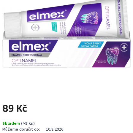
hvězdiček.
89 Kč
Měrná
Skladem
(>5 ks)
cena:
Můžeme doručit do:
10.8.2026