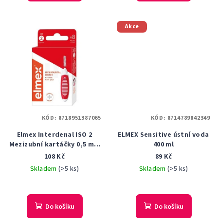
Akce
KÓD:
8718951387065
KÓD:
8714789842349
Elmex Interdenal ISO 2
ELMEX Sensitive ústní voda
Mezizubní kartáčky 0,5 mm
400 ml
8 ks
108 Kč
89 Kč
Skladem
(>5 ks)
Skladem
(>5 ks)
Průměrné
hodnocení
produktu
Do košíku
Do košíku
je