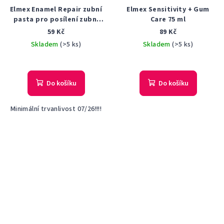
Elmex Enamel Repair zubní
Elmex Sensitivity + Gum
pasta pro posílení zubní
Care 75 ml
skloviny, 75 ml
59 Kč
89 Kč
Skladem
(>5 ks)
Skladem
(>5 ks)
Průměrné
Průměrné
hodnocení
hodnocení
produktu
produktu
Do košíku
Do košíku
je
je
5,0
5,0
Minimální trvanlivost 07/26!!!!
z
z
5
5
hvězdiček.
hvězdiček.