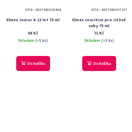
KÓD:
4007965505904
KÓD:
4007965507137
Elmex Junior 6-12 let 75 ml
Elmex sensitive pro citlivé
zuby 75 ml
68 Kč
71 Kč
Skladem
(>5 ks)
Skladem
(>5 ks)
Do košíku
Do košíku