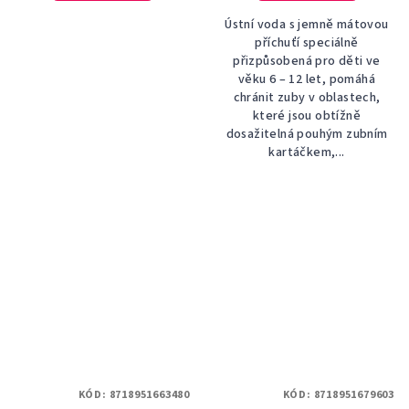
Ústní voda s jemně mátovou
příchuťí speciálně
přizpůsobená pro děti ve
věku 6 – 12 let, pomáhá
chránit zuby v oblastech,
které jsou obtížně
dosažitelná pouhým zubním
kartáčkem,...
KÓD:
8718951663480
KÓD:
8718951679603