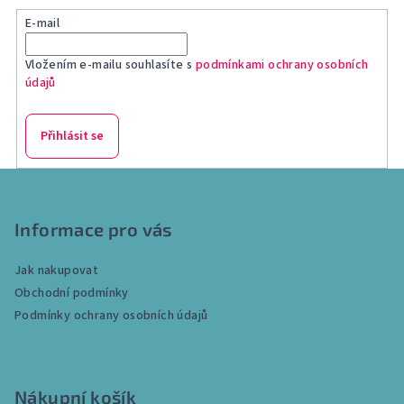
E-mail
Vložením e-mailu souhlasíte s
podmínkami ochrany osobních
údajů
Přihlásit se
Z
á
p
Informace pro vás
a
Jak nakupovat
t
Obchodní podmínky
í
Podmínky ochrany osobních údajů
Nákupní košík