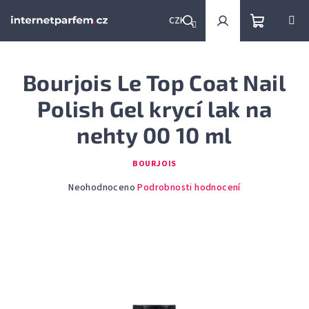
Přejít
na
CZK
obsah
Nákupní
Hledat
Přihlášení
Bourjois Le Top Coat Nail
košík
Polish Gel krycí lak na
nehty 00 10 ml
BOURJOIS
Průměrné
Neohodnoceno
Podrobnosti hodnocení
hodnocení
produktu
je
0,0
z
5
hvězdiček.