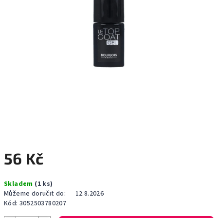
56 Kč
Měrná
Skladem
(1 ks)
cena:
Můžeme doručit do:
12.8.2026
Kód:
3052503780207