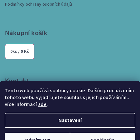
í
Podmínky ochrany osobních údajů
Nákupní košík
0
ks /
0 Kč
Kontakt
Tento web používá soubory cookie. Dalším procházením
info
@
internetparfem.cz
tohoto webu vyjadřujete souhlas s jejich používáním..
603 100 829
Více informací
zde
.
Nastavení
Copyright 2026
Internetparfem.cz
. Všechna práva vyhrazena.