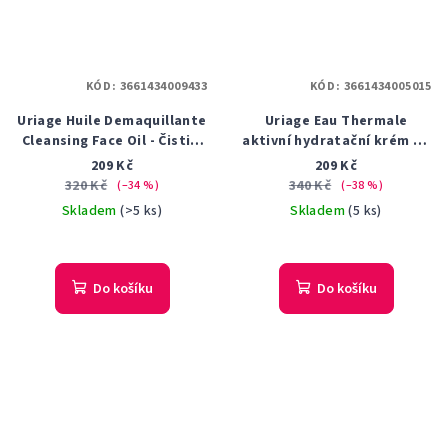
KÓD:
3661434009433
KÓD:
3661434005015
Uriage Huile Demaquillante
Uriage Eau Thermale
Cleansing Face Oil - Čisticí
aktivní hydratační krém na
olej na obličej 100ml
oční okolí Hypoallergenic
209 Kč
209 Kč
15 ml
320 Kč
340 Kč
(–34 %)
(–38 %)
Skladem
(>5 ks)
Skladem
(5 ks)
Do košíku
Do košíku