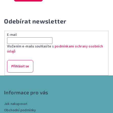
Odebírat newsletter
E-mail
Vložením e-mailu souhlasíte s
podmínkami ochrany osobních
údajů
Přihlásit se
Z
á
p
Informace pro vás
a
Jak nakupovat
t
Obchodní podmínky