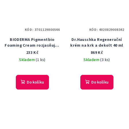
KÓD:
3701129800546
KÓD:
4020829008342
BIODERMA Pigmentbio
Dr.Hauschka Regenerační
Foaming Cream rozjasňující
krém na krk a dekolt 40 ml
čisticí krém proti
233 Kč
869 Kč
pigmentovým skvrnám 200
Skladem
(1 ks)
Skladem
(3 ks)
ml
Do košíku
Do košíku