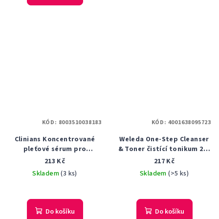
KÓD:
8003510038183
KÓD:
4001638095723
Clinians Koncentrované
Weleda One-Step Cleanser
pleťové sérum pro
& Toner čistící tonikum 2v1
rozjasnění pleti s 3 %
100 ml
213 Kč
217 Kč
kyselinou glykolovou 30 ml
Skladem
(3 ks)
Skladem
(>5 ks)
Do košíku
Do košíku