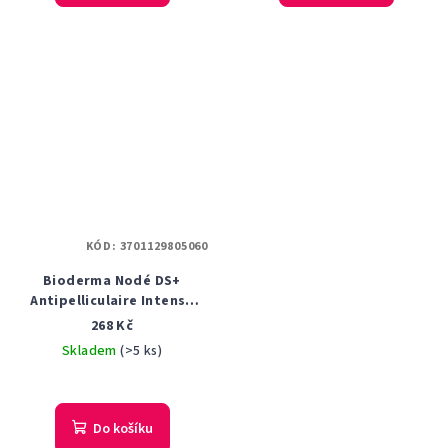
KÓD:
3701129805060
Bioderma Nodé DS+
Antipelliculaire Intense
šampon proti lupům 125 ml
268 Kč
Skladem
(>5 ks)
Do košíku