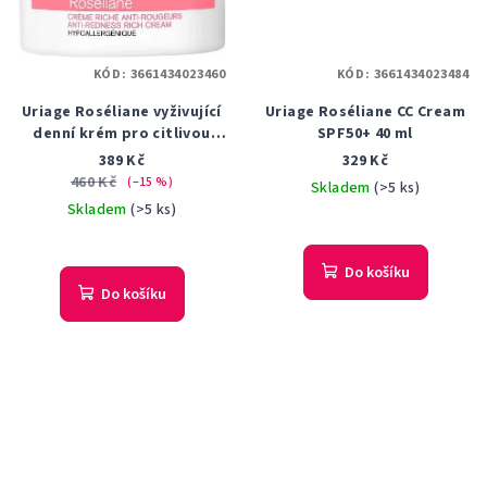
KÓD:
3661434023460
KÓD:
3661434023484
Uriage Roséliane vyživující
Uriage Roséliane CC Cream
denní krém pro citlivou
SPF50+ 40 ml
pleť se sklonem ke
389 Kč
329 Kč
zčervenání 50 ml
460 Kč
(–15 %)
Skladem
(>5 ks)
Skladem
(>5 ks)
Průměrné
hodnocení
Do košíku
produktu
Do košíku
je
5,0
z
5
hvězdiček.