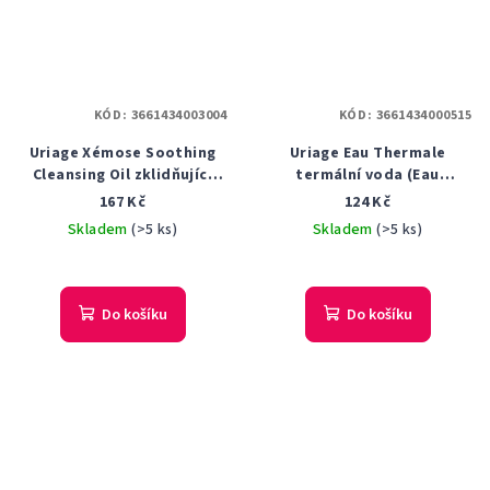
KÓD:
3661434003004
KÓD:
3661434000515
Uriage Xémose Soothing
Uriage Eau Thermale
Cleansing Oil zklidňující
termální voda (Eau
čistící olej na obličej a tělo
Thermale) 150 ml
167 Kč
124 Kč
200 ml
Skladem
(>5 ks)
Skladem
(>5 ks)
Do košíku
Do košíku