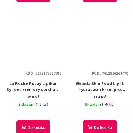
KÓD:
3337875537315
KÓD:
7611916163470
La Roche Posay Lipikar
Weleda Skin Food Light
Syndet krémový sprchový
hydratační krém pro
gel proti podráždění 400 ml
suchou pokožku 30 ml
354 Kč
114 Kč
Skladem
(>5 ks)
Skladem
(>5 ks)
Do košíku
Do košíku