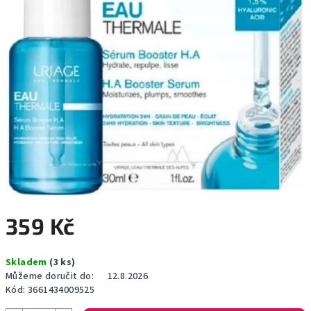
359 Kč
Měrná
Skladem
(3 ks)
cena:
Můžeme doručit do:
12.8.2026
Kód:
3661434009525