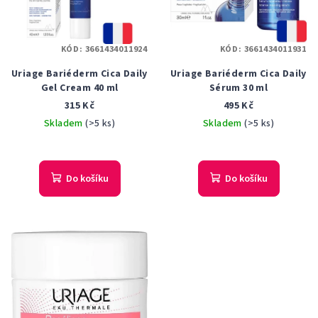
KÓD:
3661434011924
KÓD:
3661434011931
Uriage Bariéderm Cica Daily
Uriage Bariéderm Cica Daily
Gel Cream 40 ml
Sérum 30 ml
315 Kč
495 Kč
Skladem
(>5 ks)
Skladem
(>5 ks)
Průměrné
hodnocení
produktu
Do košíku
Do košíku
je
5,0
z
5
hvězdiček.