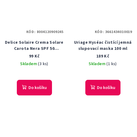
KÓD:
8004120909245
KÓD:
3661434010019
Delice Solaire Crema Solare
Uriage Hyséac čistící jemná
Carota Nera SPF 50
slupovací maska 100 ml
opalovací krém s černou
99 Kč
189 Kč
mrkví 50 ml
Skladem
(3 ks)
Skladem
(1 ks)
Do košíku
Do košíku