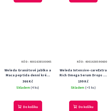
KÓD:
4001638580045
KÓD:
4001638590600
Weleda Granátové jablko a
Weleda Intensive-careExtra
Maca peptida denní krém
Rich Omega Serum Drops 30
pleťový 40 ml
ml
366 Kč
199 Kč
Skladem
(4 ks)
Skladem
(>5 ks)
Do košíku
Do košíku