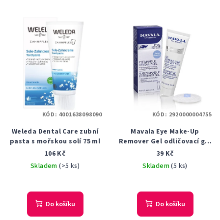
KÓD:
4001638098090
KÓD:
2920000004755
Weleda Dental Care zubní
Mavala Eye Make-Up
pasta s mořskou solí 75 ml
Remover Gel odličovací gel
na oči 5 ml
106 Kč
39 Kč
Skladem
(>5 ks)
Skladem
(5 ks)
Do košíku
Do košíku