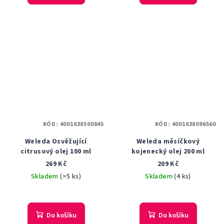
KÓD:
4001638500845
KÓD:
4001638096560
Weleda Osvěžující
Weleda měsíčkový
citrusový olej 100 ml
kojenecký olej 200 ml
269 Kč
209 Kč
Skladem
(>5 ks)
Skladem
(4 ks)
Do košíku
Do košíku