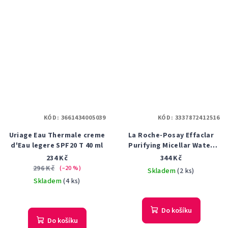
KÓD:
3661434005039
KÓD:
3337872412516
Uriage Eau Thermale creme
La Roche-Posay Effaclar
d'Eau legere SPF20 T 40 ml
Purifying Micellar Water
Ultra 400 ml
234 Kč
344 Kč
296 Kč
(–20 %)
Skladem
(2 ks)
Skladem
(4 ks)
Do košíku
Do košíku