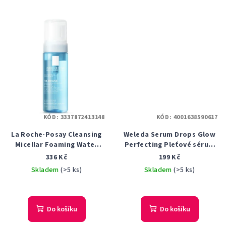
KÓD:
3337872413148
KÓD:
4001638590617
La Roche-Posay Cleansing
Weleda Serum Drops Glow
Micellar Foaming Water
Perfecting Pleťové sérum
fyziologická čistící
Unisex 30 ml Pro svěží záři
336 Kč
199 Kč
micelární pěna pro citlivou
a sjednocenou pleť
Skladem
(>5 ks)
Skladem
(>5 ks)
pleť 150 ml
Do košíku
Do košíku