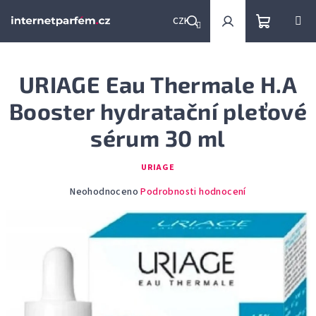
Přejít
na
CZK
obsah
Nákupní
Hledat
Přihlášení
URIAGE Eau Thermale H.A
košík
Booster hydratační pleťové
sérum 30 ml
URIAGE
Průměrné
Neohodnoceno
Podrobnosti hodnocení
hodnocení
produktu
je
0,0
z
5
hvězdiček.