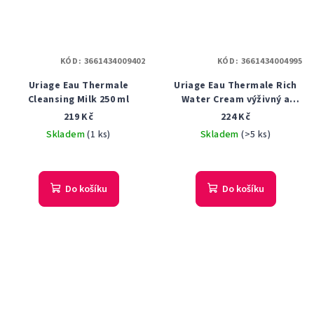
KÓD:
3661434009402
KÓD:
3661434004995
Uriage Eau Thermale
Uriage Eau Thermale Rich
Cleansing Milk 250 ml
Water Cream výživný a
hydratační krém pro
219 Kč
224 Kč
suchou až velmi suchou
Skladem
(1 ks)
Skladem
(>5 ks)
pleť 40 ml
Do košíku
Do košíku