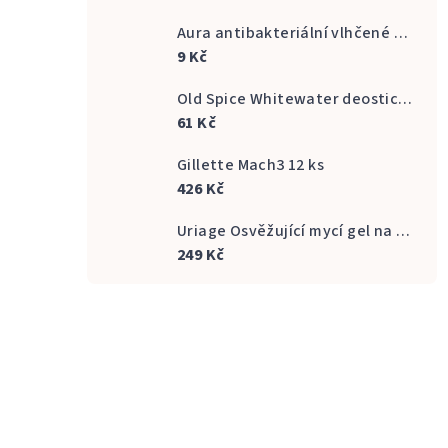
Aura antibakteriální vlhčené ubrousky na ruce 20 ks
9 Kč
Old Spice Whitewater deostick 50 ml
61 Kč
Gillette Mach3 12 ks
426 Kč
Uriage Osvěžující mycí gel na intimní hygienu Gyn Phy Refreshing Gel Intimate Hygiene 500 ml
249 Kč