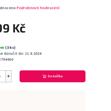
rné
dnoceno
Podrobnosti hodnocení
cení
ktu
99 Kč
dem
(3 ks)
ček.
 doručit do:
11.8.2026
2794460
+
Do košíku