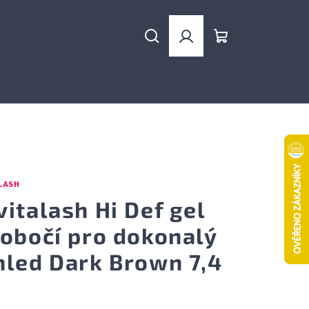
Hledat
Přihlášení
Nákupní
košík
LASH
vitalash Hi Def gel
 obočí pro dokonalý
hled Dark Brown 7,4