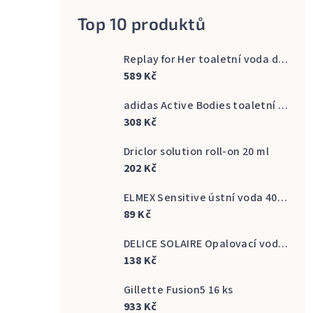
Top 10 produktů
Replay for Her toaletní voda dámská 60 ml
589 Kč
adidas Active Bodies toaletní voda pánská 100 ml
308 Kč
Driclor solution roll-on 20 ml
202 Kč
ELMEX Sensitive ústní voda 400 ml
89 Kč
DELICE SOLAIRE Opalovací voda Fresh Bronze s vůní kokosu 500 ml
138 Kč
Gillette Fusion5 16 ks
933 Kč