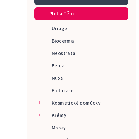
a
Pleť a Tělo
n
n
Uriage
í
Bioderma
p
Neostrata
a
Fenjal
n
Nuxe
e
Endocare
l
Kosmetické pomůcky
Krémy
Masky