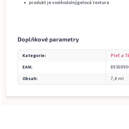
produkt je voděodolnýgelová textura
Doplňkové parametry
Kategorie
:
Pleť a T
EAN
:
8936890
Obsah
:
7,4 ml