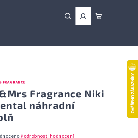
Hledat
Přihlášení
Nákupní
košík
S FRAGRANCE
&Mrs Fragrance Niki
iental náhradní
plň
rné
dnoceno
Podrobnosti hodnocení