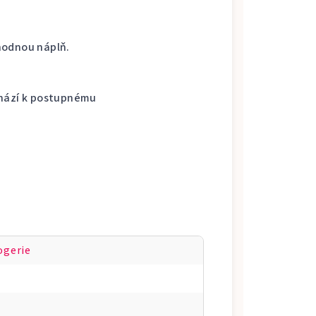
hodnou náplň.
chází k postupnému
ogerie