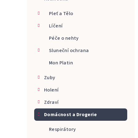
a
Pleť a Tělo
n
Líčení
n
Péče o nehty
í
p
Sluneční ochrana
a
Mon Platin
n
Zuby
e
Holení
l
Zdraví
Domácnost a Drogerie
Respirátory