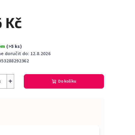
cení
ktu
 Kč
dem
(>5 ks)
ček.
 doručit do:
12.8.2026
053288292362
+
Do košíku