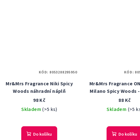
KÓD:
8053288295950
KÓD:
80
Mr&Mrs Fragrance Niki Spicy
Mr&Mrs Fragrance ON
Woods náhradní náplň
Milano Spicy Woods -
auta
98 Kč
88 Kč
Skladem
(>5 ks)
Skladem
(>5 k
Do košíku
Do košíku