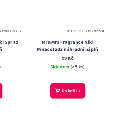
53288292287
KÓD:
8053288292270
i Spritz
Mr&Mrs Fragrance Niki
ň
Pinacolada náhradní náplň
99 Kč
)
Skladem
(>5 ks)
Do košíku