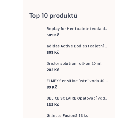
Top 10 produktů
Replay for Her toaletní voda dámská 60 ml
589 Kč
adidas Active Bodies toaletní voda pánská 100 ml
308 Kč
Driclor solution roll-on 20 ml
202 Kč
ELMEX Sensitive ústní voda 400 ml
89 Kč
DELICE SOLAIRE Opalovací voda Fresh Bronze s vůní kokosu 500 ml
138 Kč
Gillette Fusion5 16 ks