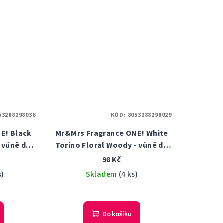
53288298036
KÓD:
8053288298029
E! Black
Mr&Mrs Fragrance ONE! White
 vůně do
Torino Floral Woody - vůně do
auta
98 Kč
s)
Skladem
(4 ks)
Do košíku