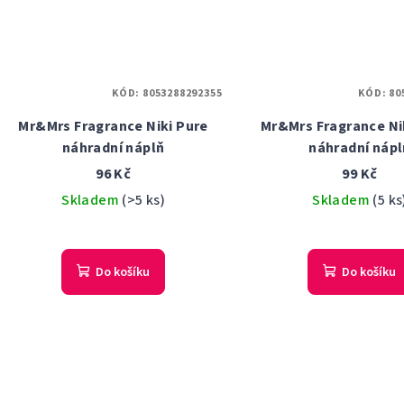
KÓD:
8053288292355
KÓD:
80
Mr&Mrs Fragrance Niki Pure
Mr&Mrs Fragrance Nik
náhradní náplň
náhradní nápl
96 Kč
99 Kč
Skladem
(>5 ks)
Skladem
(5 ks
Do košíku
Do košíku