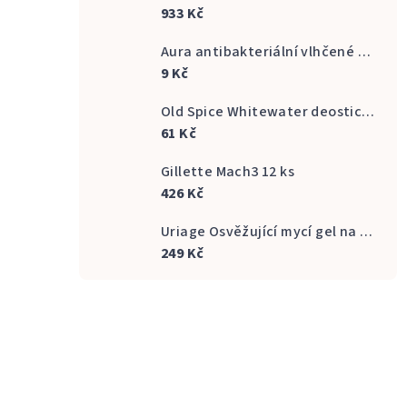
933 Kč
Aura antibakteriální vlhčené ubrousky na ruce 20 ks
9 Kč
Old Spice Whitewater deostick 50 ml
61 Kč
Gillette Mach3 12 ks
426 Kč
Uriage Osvěžující mycí gel na intimní hygienu Gyn Phy Refreshing Gel Intimate Hygiene 500 ml
249 Kč