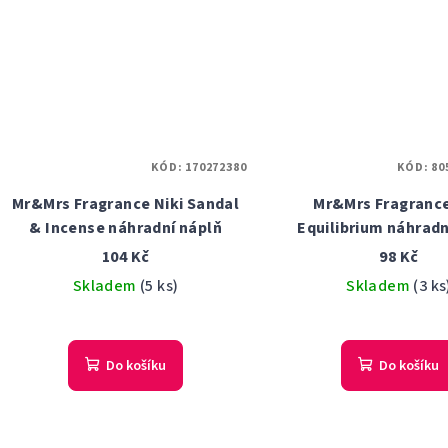
KÓD:
170272380
KÓD:
80
Mr&Mrs Fragrance Niki Sandal
Mr&Mrs Fragrance
& Incense náhradní náplň
Equilibrium náhradn
104 Kč
98 Kč
Skladem
(5 ks)
Skladem
(3 ks
Do košíku
Do košíku