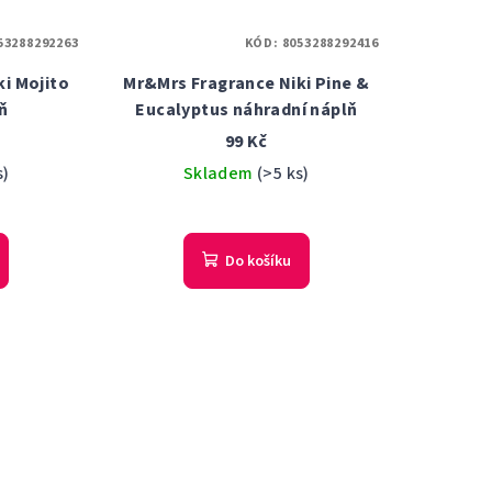
53288292263
KÓD:
8053288292416
i Mojito
Mr&Mrs Fragrance Niki Pine &
ň
Eucalyptus náhradní náplň
99 Kč
s)
Skladem
(>5 ks)
Do košíku