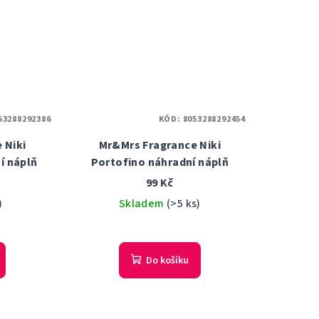
53288292386
KÓD:
8053288292454
 Niki
Mr&Mrs Fragrance Niki
í náplň
Portofino náhradní náplň
99 Kč
)
Skladem
(>5 ks)
Do košíku