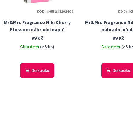
KÓD:
8053288292409
KÓD:
80
Mr&Mrs Fragrance Niki Cherry
Mr&Mrs Fragrance Nik
Blossom náhradní náplň
náhradní nápl
99 Kč
89 Kč
Skladem
(>5 ks)
Skladem
(>5 k
Do košíku
Do košíku