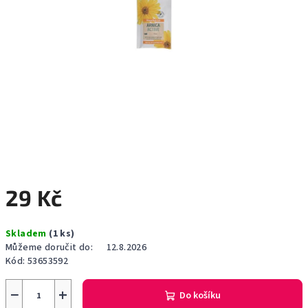
29 Kč
Měrná
Skladem
(1 ks)
cena:
Můžeme doručit do:
12.8.2026
Kód:
53653592
−
+
Do košíku