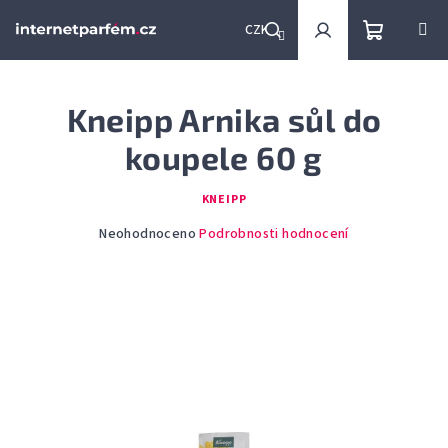
Přejít
na
CZK
obsah
Nákupní
Hledat
Přihlášení
Kneipp Arnika sůl do
košík
koupele 60 g
KNEIPP
Průměrné
Neohodnoceno
Podrobnosti hodnocení
hodnocení
produktu
je
0,0
z
5
hvězdiček.