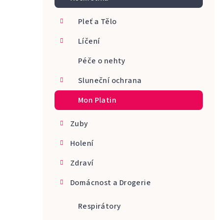
a
Pleť a Tělo
n
Líčení
n
Péče o nehty
í
p
Sluneční ochrana
a
Mon Platin
n
Zuby
e
Holení
l
Zdraví
Domácnost a Drogerie
Respirátory