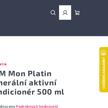
Hledat
Přihlášení
Nákupní
košík
ATIN
M Mon Platin
nerální aktivní
ndicionér 500 ml
rné
dnoceno
Podrobnosti hodnocení