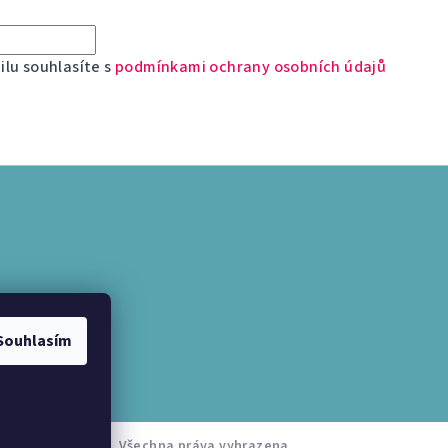
lu souhlasíte s
podmínkami ochrany osobních údajů
Souhlasím
ternetparfem.cz
. Všechna práva vyhrazena.