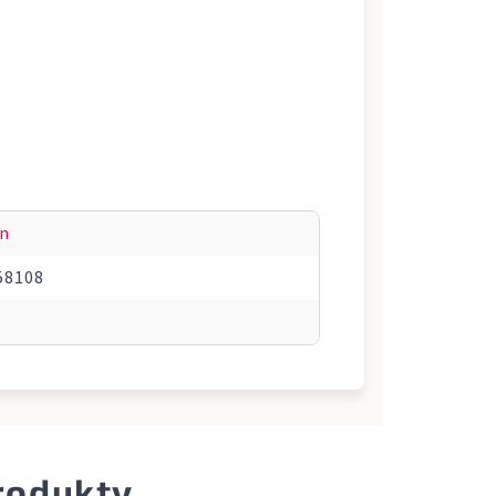
in
58108
produkty