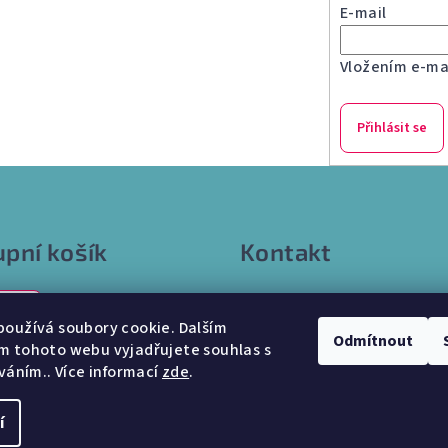
E-mail
Vložením e-mai
Přihlásit se
pní košík
Kontakt
info
@
internetparfem.cz
0 Kč
603 100 829
oužívá soubory cookie. Dalším
Odmítnout
m tohoto webu vyjadřujete souhlas s
íváním.. Více informací
zde
.
í
Copyright 2026
In