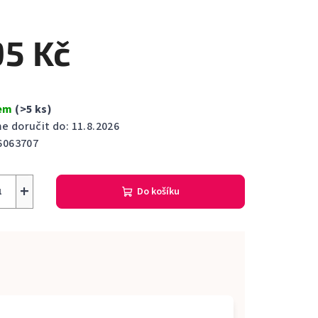
cení
ktu
95 Kč
dem
(>5 ks)
ček.
 doručit do:
11.8.2026
6063707
+
Do košíku