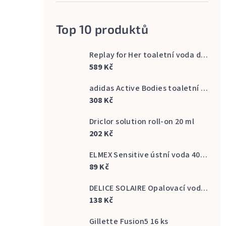
Top 10 produktů
Replay for Her toaletní voda dámská 60 ml
589 Kč
adidas Active Bodies toaletní voda pánská 100 ml
308 Kč
Driclor solution roll-on 20 ml
202 Kč
ELMEX Sensitive ústní voda 400 ml
89 Kč
DELICE SOLAIRE Opalovací voda Fresh Bronze s vůní kokosu 500 ml
138 Kč
Gillette Fusion5 16 ks