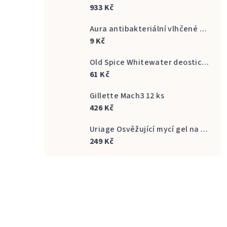
933 Kč
Aura antibakteriální vlhčené ubrousky na ruce 20 ks
9 Kč
Old Spice Whitewater deostick 50 ml
61 Kč
Gillette Mach3 12 ks
426 Kč
Uriage Osvěžující mycí gel na intimní hygienu Gyn Phy Refreshing Gel Intimate Hygiene 500 ml
249 Kč