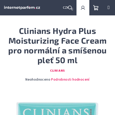
Přejít
na
CZK
obsah
Nákupní
Hledat
Přihlášení
Clinians Hydra Plus
košík
Moisturizing Face Cream
pro normální a smíšenou
pleť 50 ml
CLINIANS
Průměrné
Neohodnoceno
Podrobnosti hodnocení
hodnocení
produktu
je
0,0
z
5