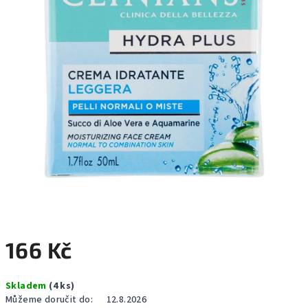
hvězdiček.
166 Kč
Měrná
Skladem
(4 ks)
cena:
Můžeme doručit do:
12.8.2026