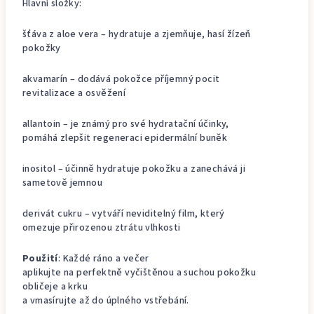
Hlavní složky:
šťáva z aloe vera – hydratuje a zjemňuje, hasí žízeň
pokožky
akvamarín – dodává pokožce příjemný pocit
revitalizace a osvěžení
allantoin – je známý pro své hydratační účinky,
pomáhá zlepšit regeneraci epidermální buněk
inositol – účinně hydratuje pokožku a zanechává ji
sametově jemnou
derivát cukru – vytváří neviditelný film, který
omezuje přirozenou ztrátu vlhkosti
Použití
: Každé ráno a večer
aplikujte na perfektně vyčištěnou a suchou pokožku
obličeje a krku
a vmasírujte až do úplného vstřebání.