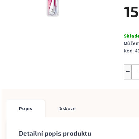
produ
15
je
0,0
z
Měrná
5
cena:
Skla
hvězdi
Můžeme
Kód:
4
−
Popis
Diskuze
Detailní popis produktu