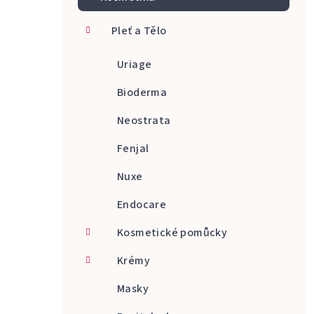
a
Pleť a Tělo
n
n
Uriage
í
Bioderma
p
Neostrata
a
Fenjal
n
Nuxe
e
Endocare
l
Kosmetické pomůcky
Krémy
Masky