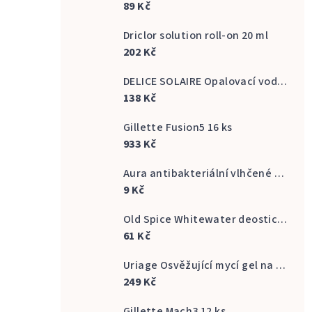
89 Kč
Driclor solution roll-on 20 ml
202 Kč
DELICE SOLAIRE Opalovací voda Fresh Bronze s vůní kokosu 500 ml
138 Kč
Gillette Fusion5 16 ks
933 Kč
Aura antibakteriální vlhčené ubrousky na ruce 20 ks
9 Kč
Old Spice Whitewater deostick 50 ml
61 Kč
Uriage Osvěžující mycí gel na intimní hygienu Gyn Phy Refreshing Gel Intimate Hygiene 500 ml
249 Kč
Gillette Mach3 12 ks