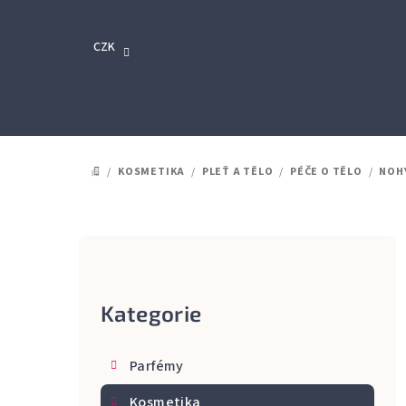
Přejít
na
CZK
obsah
/
KOSMETIKA
/
PLEŤ A TĚLO
/
PÉČE O TĚLO
/
NOH
DOMŮ
P
o
Kategorie
Přeskočit
s
kategorie
t
Parfémy
r
Kosmetika