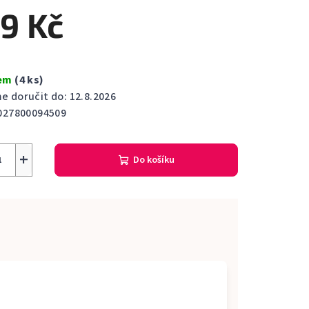
ktu
9 Kč
dem
(4 ks)
ček.
 doručit do:
12.8.2026
027800094509
+
Do košíku