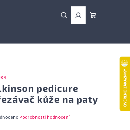
Hledat
Přihlášení
Nákupní
košík
SON
lkinson pedicure
řezávač kůže na paty
rné
dnoceno
Podrobnosti hodnocení
cení