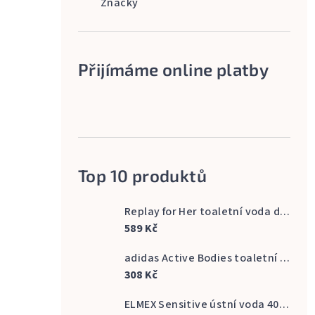
Značky
Přijímáme online platby
Top 10 produktů
Replay for Her toaletní voda dámská 60 ml
589 Kč
adidas Active Bodies toaletní voda pánská 100 ml
308 Kč
ELMEX Sensitive ústní voda 400 ml