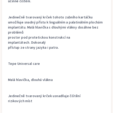
účinné čištění.
Jedinečně tvarovaný krček tohoto zubního kartáčku
umožňuje snadný přístu k linguálním a palatinálním plochám
implantátu. Malá hlavička s dlouhými vlákny dosáhne bez
problémů
prostor pod protetickou konstrukcí na
implantátech. Dokonalý
přístup ze strany jazyka i patra.
Tepe Universal care
Malá hlavička, dlouhá vlákna
Jedinečně tvarovaný krček usnadňuje čištění
rizikových míst