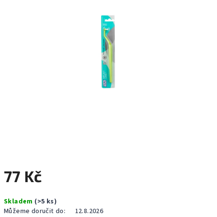
hvězdiček.
77 Kč
Měrná
Skladem
(>5 ks)
cena:
Můžeme doručit do:
12.8.2026