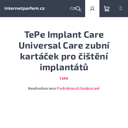
Přejít
na
CZK
obsah
Nákupní
Hledat
Přihlášení
TePe Implant Care
košík
Universal Care zubní
kartáček pro čištění
implantátů
TEPE
Průměrné
Neohodnoceno
Podrobnosti hodnocení
hodnocení
produktu
je
0,0
z
5