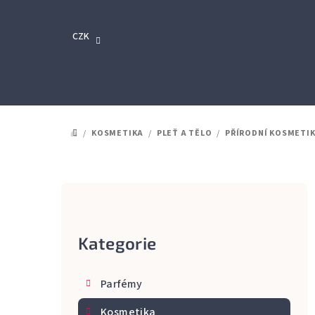
Přejít
na
CZK
obsah
/
KOSMETIKA
/
PLEŤ A TĚLO
/
PŘÍRODNÍ KOSMETI
DOMŮ
P
o
Kategorie
Přeskočit
s
kategorie
t
Parfémy
r
Kosmetika