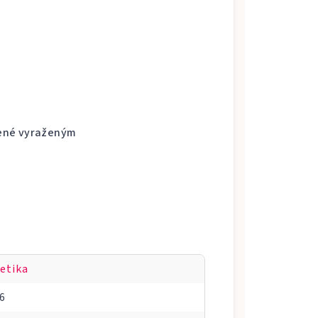
obené vyraženým
etika
6