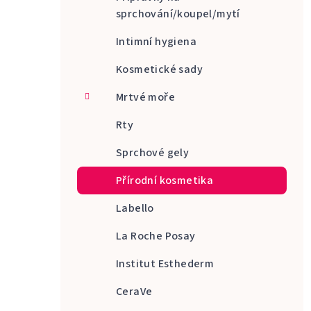
sprchování/koupel/mytí
Intimní hygiena
Kosmetické sady
Mrtvé moře
Rty
Sprchové gely
Přírodní kosmetika
Labello
La Roche Posay
Institut Esthederm
CeraVe