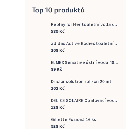
Top 10 produktů
Replay for Her toaletní voda dámská 60 ml
589 Kč
adidas Active Bodies toaletní voda pánská 100 ml
308 Kč
ELMEX Sensitive ústní voda 400 ml
89 Kč
Driclor solution roll-on 20 ml
202 Kč
DELICE SOLAIRE Opalovací voda Fresh Bronze s vůní kokosu 500 ml
138 Kč
Gillette Fusion5 16 ks
938 Kč