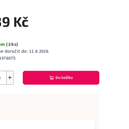
cení
ktu
39 Kč
dem
(2 ks)
ček.
 doručit do:
11.8.2026
4376075
+
Do košíku