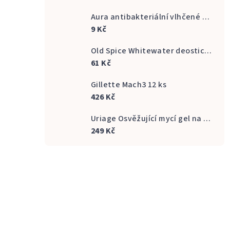
Aura antibakteriální vlhčené ubrousky na ruce 20 ks
9 Kč
Old Spice Whitewater deostick 50 ml
61 Kč
Gillette Mach3 12 ks
426 Kč
Uriage Osvěžující mycí gel na intimní hygienu Gyn Phy Refreshing Gel Intimate Hygiene 500 ml
249 Kč