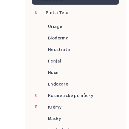
a
Pleť a Tělo
n
n
Uriage
í
Bioderma
p
Neostrata
a
Fenjal
n
Nuxe
e
Endocare
l
Kosmetické pomůcky
Krémy
Masky