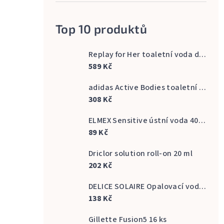
Top 10 produktů
Replay for Her toaletní voda dámská 60 ml
589 Kč
adidas Active Bodies toaletní voda pánská 100 ml
308 Kč
ELMEX Sensitive ústní voda 400 ml
89 Kč
Driclor solution roll-on 20 ml
202 Kč
DELICE SOLAIRE Opalovací voda Fresh Bronze s vůní kokosu 500 ml
138 Kč
Gillette Fusion5 16 ks