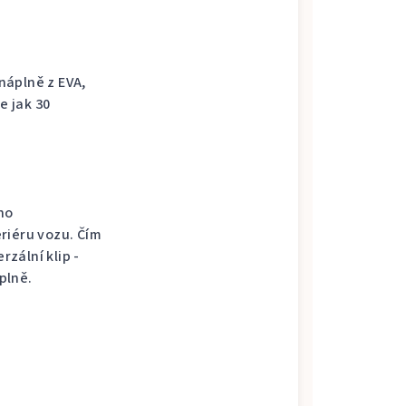
náplně z EVA,
e jak 30
ho
riéru vozu. Čím
rzální klip -
plně.