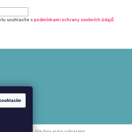
lu souhlasíte s
podmínkami ochrany osobních údajů
Souhlasím
ternetparfem.cz
. Všechna práva vyhrazena.