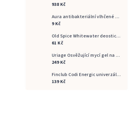
938 Kč
Aura antibakteriální vlhčené ubrousky na ruce 20 ks
9 Kč
Old Spice Whitewater deostick 50 ml
61 Kč
Uriage Osvěžující mycí gel na intimní hygienu Gyn Phy Refreshing Gel Intimate Hygiene 500 ml
249 Kč
Finclub Codi Energic univerzální odmašťovač náplň 750 ml
139 Kč