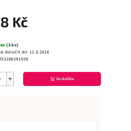
cení
ktu
8 Kč
dem
(3 ks)
ček.
 doručit do:
11.8.2026
053288291938
+
Do košíku