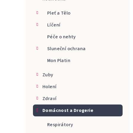
a
Pleť a Tělo
n
Líčení
n
Péče o nehty
í
p
Sluneční ochrana
a
Mon Platin
n
Zuby
e
Holení
l
Zdraví
Domácnost a Drogerie
Respirátory