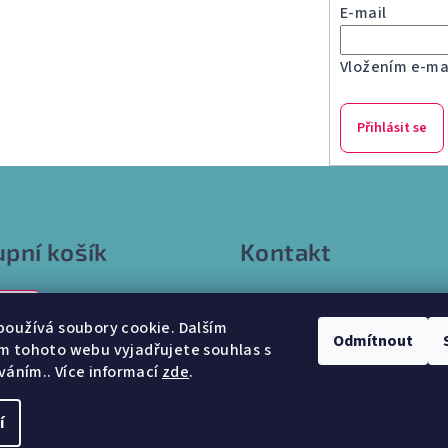
E-mail
Vložením e-mai
Přihlásit se
pní košík
Kontakt
info
@
internetparfem.cz
0 Kč
603 100 829
oužívá soubory cookie. Dalším
Odmítnout
m tohoto webu vyjadřujete souhlas s
íváním.. Více informací
zde
.
í
Copyright 2026
In