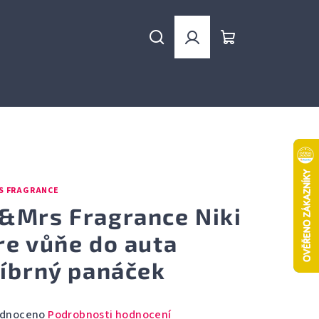
Hledat
Přihlášení
Nákupní
košík
S FRAGRANCE
&Mrs Fragrance Niki
re vůňe do auta
říbrný panáček
rné
dnoceno
Podrobnosti hodnocení