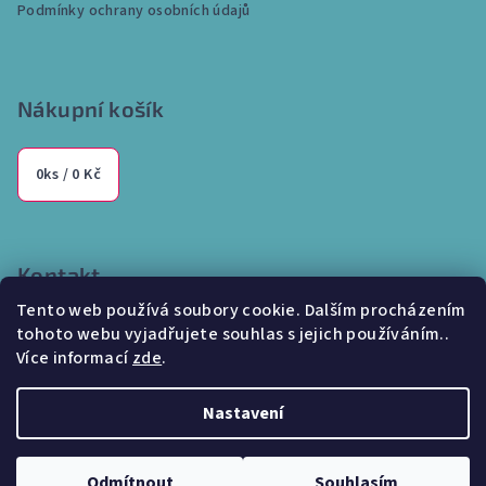
Podmínky ochrany osobních údajů
Nákupní košík
0
ks /
0 Kč
Kontakt
Tento web používá soubory cookie. Dalším procházením
info
@
internetparfem.cz
tohoto webu vyjadřujete souhlas s jejich používáním..
603 100 829
Více informací
zde
.
Nastavení
Copyright 2026
Internetparfem.cz
. Všechna práva vyhrazena.
Odmítnout
Souhlasím