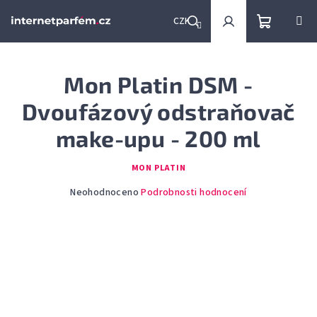
Přejít
na
CZK
obsah
Nákupní
Hledat
Přihlášení
Mon Platin DSM -
košík
Dvoufázový odstraňovač
make-upu - 200 ml
MON PLATIN
Průměrné
Neohodnoceno
Podrobnosti hodnocení
hodnocení
produktu
je
0,0
z
5
hvězdiček.