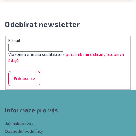
Odebírat newsletter
E-mail
Vložením e-mailu souhlasíte s
podmínkami ochrany osobních
údajů
Přihlásit se
Z
á
p
Informace pro vás
a
Jak nakupovat
t
Obchodní podmínky
í