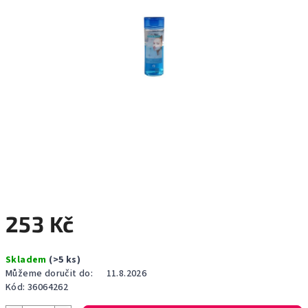
253 Kč
Měrná
Skladem
(>5 ks)
cena:
Můžeme doručit do:
11.8.2026
Kód:
36064262