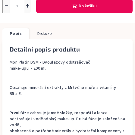
−
+
Do košíku
Popis
Diskuze
Detailní popis produktu
Mon Platin DSM - Dvoufázový odstraňovač
make-upu - 200 ml
Obsahuje minerální extrakty z Mrtvého moře a vitamíny
B5 a E.
První fáze zahrnuje jemné složky, rozpouští a lehce
odstraňuje i voděodolný make-up. Druhá fáze je založená na
vodě,
obohacená o potřebné minerály a hydratační komponenty s