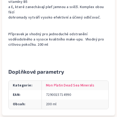
vitamíny B5
a E, které zanechávají pleť jemnou a svěží. Komplex obou
fází
dohromady vytváří vysoko efektivní a účinný odličovač.
Přípravek je vhodný pro jednoduché odstranění
voděodolného a vysoce kvalitního make-upu. Vhodný pro
citlivou pokožku. 200 ml
Doplňkové parametry
Kategorie
:
Mon Platin Dead Sea Minerals
EAN
:
7290015714990
Obsah
:
200 ml