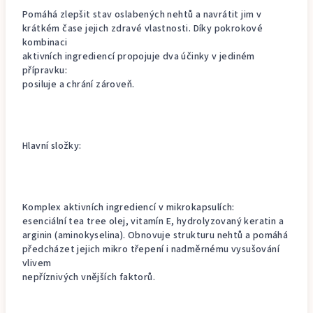
Pomáhá zlepšit stav oslabených nehtů a navrátit jim v
krátkém čase jejich zdravé vlastnosti. Díky pokrokové
kombinaci
aktivních ingrediencí propojuje dva účinky v jediném
přípravku:
posiluje a chrání zároveň.
Hlavní složky:
Komplex aktivních ingrediencí v mikrokapsulích:
esenciální tea tree olej, vitamín E, hydrolyzovaný keratin a
arginin (aminokyselina). Obnovuje strukturu nehtů a pomáhá
předcházet jejich mikro třepení i nadměrnému vysušování
vlivem
nepříznivých vnějších faktorů.