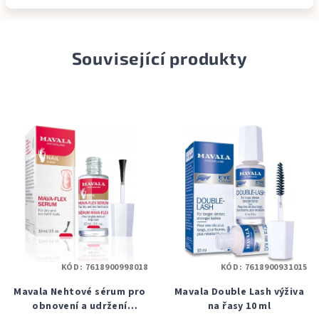
Související produkty
KÓD:
7618900998018
KÓD:
7618900931015
Mavala Nehtové sérum pro
Mavala Double Lash výživa
obnovení a udržení
na řasy 10 ml