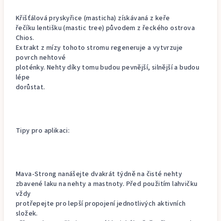
Křišťálová pryskyřice (masticha) získávaná z keře
řečíku lentišku (mastic tree) původem z řeckého ostrova
Chios.
Extrakt z mízy tohoto stromu regeneruje a vytvrzuje
povrch nehtové
ploténky. Nehty díky tomu budou pevnější, silnější a budou
lépe
dorůstat.
Tipy pro aplikaci:
Mava-Strong nanášejte dvakrát týdně na čisté nehty
zbavené laku na nehty a mastnoty. Před použitím lahvičku
vždy
protřepejte pro lepší propojení jednotlivých aktivních
složek.