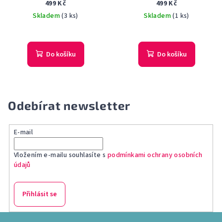
pružnosti nehtů Mava-Flex
499 Kč
499 Kč
10 ml
Skladem
(3 ks)
Skladem
(1 ks)
Do košíku
Do košíku
Odebírat newsletter
E-mail
Vložením e-mailu souhlasíte s
podmínkami ochrany osobních
údajů
Přihlásit se
Z