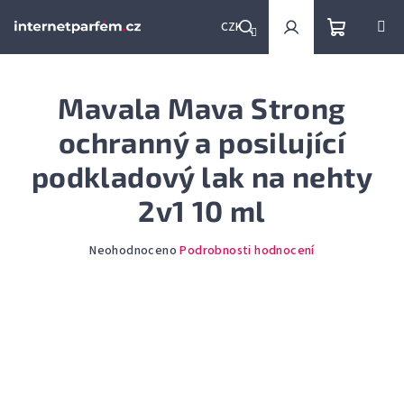
Přejít
na
CZK
obsah
Nákupní
Hledat
Přihlášení
Mavala Mava Strong
košík
ochranný a posilující
podkladový lak na nehty
2v1 10 ml
Průměrné
Neohodnoceno
Podrobnosti hodnocení
hodnocení
produktu
je
0,0
z
5
hvězdiček.