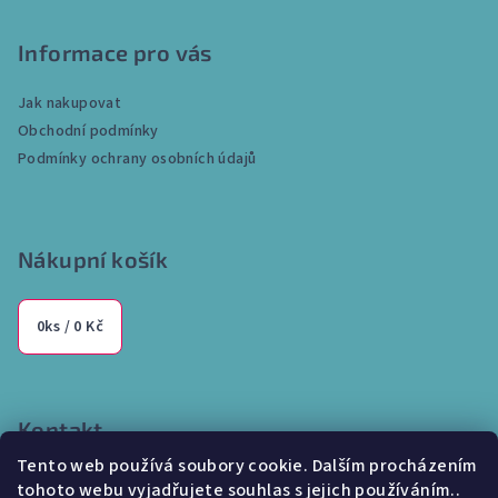
á
p
Informace pro vás
a
Jak nakupovat
t
Obchodní podmínky
í
Podmínky ochrany osobních údajů
Nákupní košík
0
ks /
0 Kč
Kontakt
Tento web používá soubory cookie. Dalším procházením
info
@
internetparfem.cz
tohoto webu vyjadřujete souhlas s jejich používáním..