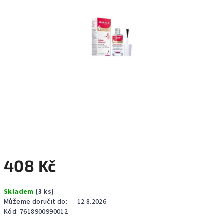
408 Kč
Měrná
Skladem
(3 ks)
cena:
Můžeme doručit do:
12.8.2026
Kód:
7618900990012