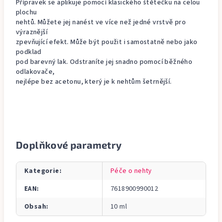
Přípravek se aplikuje pomocí klasického štětečku na celou
plochu
nehtů. Můžete jej nanést ve více než jedné vrstvě pro
výraznější
zpevňující efekt. Může být použit i samostatně nebo jako
podklad
pod barevný lak. Odstraníte jej snadno pomocí běžného
odlakovače,
nejlépe bez acetonu, který je k nehtům šetrnější.
Doplňkové parametry
Kategorie
:
Péče o nehty
EAN
:
7618900990012
Obsah
:
10 ml