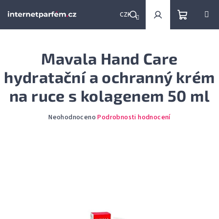
Přejít
na
CZK
obsah
Nákupní
Hledat
Přihlášení
Mavala Hand Care
košík
hydratační a ochranný krém
na ruce s kolagenem 50 ml
Průměrné
Neohodnoceno
Podrobnosti hodnocení
hodnocení
produktu
je
0,0
z
5
hvězdiček.