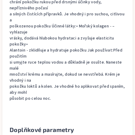
chrání pokožku rukou před drsnými účinky vody,
nepříznivého počasí
a silných čistících přípravků. Je vhodný i pro suchou, citlivou
a
poškozenou pokožku Účinné látky:• Mořský kolagen - –
vyhlazuje
vrásky, dodává hlubokou hydrataci a zvyšuje elasticitu
pokožky•
Alantoin - zklidňuje a hydratuje pokožku Jak používat:Před
použitím
si umyjte ruce teplou vodou a důkladně je osušte. Naneste
malé
množství krému a masírujte, dokud se nevstřebá. Krém je
vhodný i na
pokožku loktů a kolen. Je vhodné ho aplikovat před spaním,
aby mohl
působit po celou noc.
Doplňkové parametry