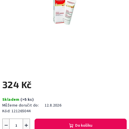
324 Kč
Měrná
Skladem
(>5 ks)
cena:
Můžeme doručit do:
12.8.2026
Kód:
121265044
−
+
Do košíku