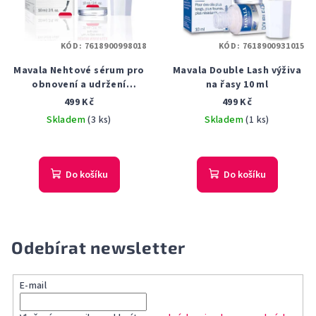
KÓD:
7618900998018
KÓD:
7618900931015
Mavala Nehtové sérum pro
Mavala Double Lash výživa
obnovení a udržení
na řasy 10 ml
pružnosti nehtů Mava-Flex
499 Kč
499 Kč
10 ml
Skladem
(3 ks)
Skladem
(1 ks)
Do košíku
Do košíku
Odebírat newsletter
E-mail