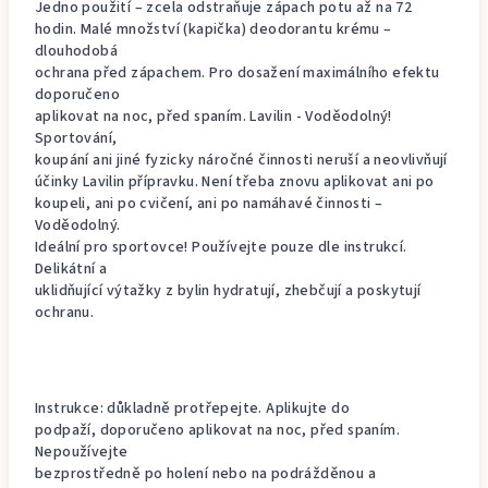
Jedno použití – zcela odstraňuje zápach potu až na 72
hodin. Malé množství (kapička) deodorantu krému –
dlouhodobá
ochrana před zápachem. Pro dosažení maximálního efektu
doporučeno
aplikovat na noc, před spaním. Lavilin - Voděodolný!
Sportování,
koupání ani jiné fyzicky náročné činnosti neruší a neovlivňují
účinky Lavilin přípravku. Není třeba znovu aplikovat ani po
koupeli, ani po cvičení, ani po namáhavé činnosti –
Voděodolný.
Ideální pro sportovce! Používejte pouze dle instrukcí.
Delikátní a
uklidňující výtažky z bylin hydratují, zhebčují a poskytují
ochranu.
Instrukce: důkladně protřepejte. Aplikujte do
podpaží, doporučeno aplikovat na noc, před spaním.
Nepoužívejte
bezprostředně po holení nebo na podrážděnou a