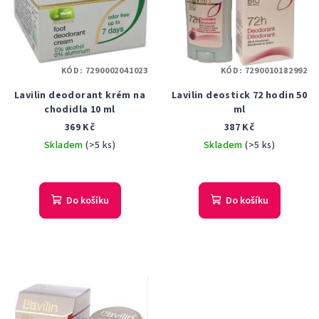
KÓD:
7290002041023
KÓD:
7290010182992
Lavilin deodorant krém na
Lavilin deostick 72 hodin 50
chodidla 10 ml
ml
369 Kč
387 Kč
Skladem
(>5 ks)
Skladem
(>5 ks)
Do košíku
Do košíku