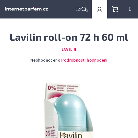
Přejít
na
CZK
obsah
Nákupní
Hledat
Přihlášení
Lavilin roll-on 72 h 60 ml
košík
LAVILIN
Průměrné
Neohodnoceno
Podrobnosti hodnocení
hodnocení
produktu
je
0,0
z
5
hvězdiček.