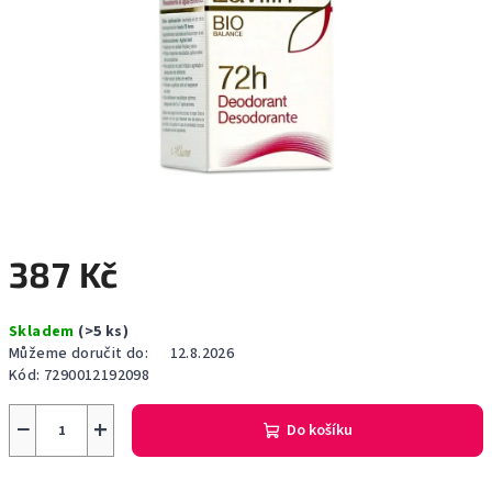
387 Kč
Měrná
Skladem
(>5 ks)
cena:
Můžeme doručit do:
12.8.2026
Kód:
7290012192098
−
+
Do košíku