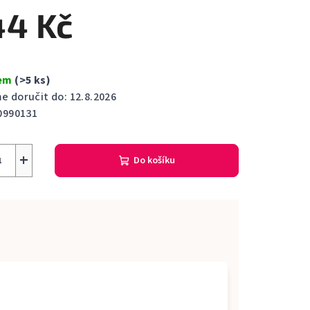
ktu
44 Kč
dem
(>5 ks)
ček.
 doručit do:
12.8.2026
0990131
+
Do košíku