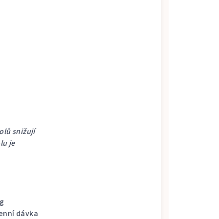
olů snižují
lu je
 g
denní dávka