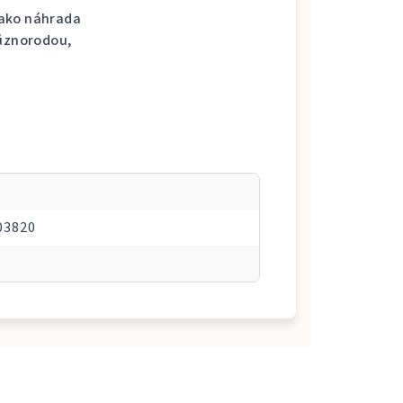
 jako náhrada
různorodou,
03820