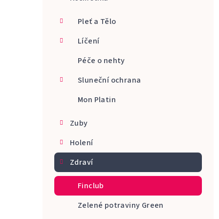
a
Pleť a Tělo
n
Líčení
n
Péče o nehty
í
p
Sluneční ochrana
a
Mon Platin
n
Zuby
e
Holení
l
Zdraví
Finclub
Zelené potraviny Green