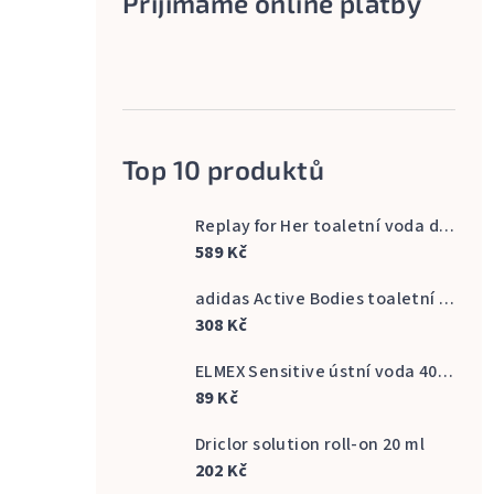
Přijímáme online platby
Top 10 produktů
Replay for Her toaletní voda dámská 60 ml
589 Kč
adidas Active Bodies toaletní voda pánská 100 ml
308 Kč
ELMEX Sensitive ústní voda 400 ml
89 Kč
Driclor solution roll-on 20 ml
202 Kč