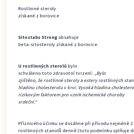
Rostlinné steroly
získané z borovice
Sitostabs Strong
obsahuje
beta-sitosteroly získané z borovice.
U rostlinných sterolů
bylo
schváleno toto zdravotní tvrzení:
„Bylo
zjištěno, že rostlinné steroly a estery rostlinných stan
hladinu cholesterolu v krvi. Vysoká hladina cholestero
rizikovým faktorem pro vznik ischemické choroby
srdeční.“
Příznivého účinku se dosáhne při přívodu nejméně 2
rostlinných stanolů denně (tuto podmínku splňuje 