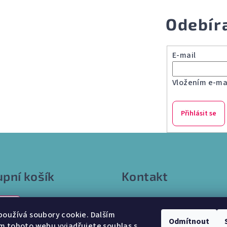
Odebír
E-mail
Vložením e-mai
Přihlásit se
pní košík
Kontakt
info
@
internetparfem.cz
0 Kč
603 100 829
oužívá soubory cookie. Dalším
Odmítnout
m tohoto webu vyjadřujete souhlas s