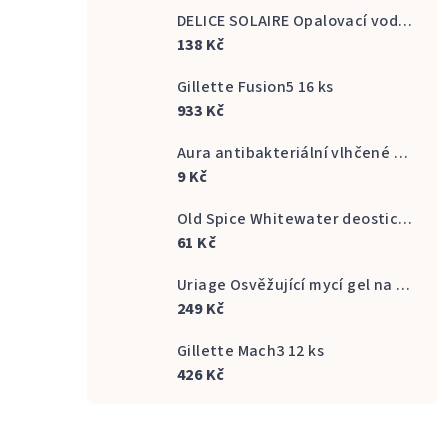
DELICE SOLAIRE Opalovací voda Fresh Bronze s vůní kokosu 500 ml
138 Kč
Gillette Fusion5 16 ks
933 Kč
Aura antibakteriální vlhčené ubrousky na ruce 20 ks
9 Kč
Old Spice Whitewater deostick 50 ml
61 Kč
Uriage Osvěžující mycí gel na intimní hygienu Gyn Phy Refreshing Gel Intimate Hygiene 500 ml
249 Kč
Gillette Mach3 12 ks
426 Kč