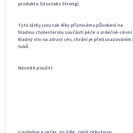
produktu Sitostabs Strong).
Tyto látky jsou tak díky příznivému působení na
hladinu cholesterolu součástí péče o srdečně-cévní
kladný vliv na zdraví cév, chrání je před usazováním
tuků.
Návod k použití:
v poledne a večer, po jídle, zapít tekutinou.