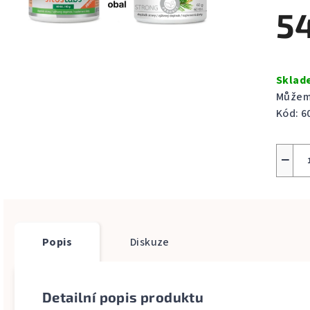
produ
5
je
0,0
z
Měrná
5
cena:
Skla
hvězdi
Můžeme
Kód:
6
−
Popis
Diskuze
Detailní popis produktu