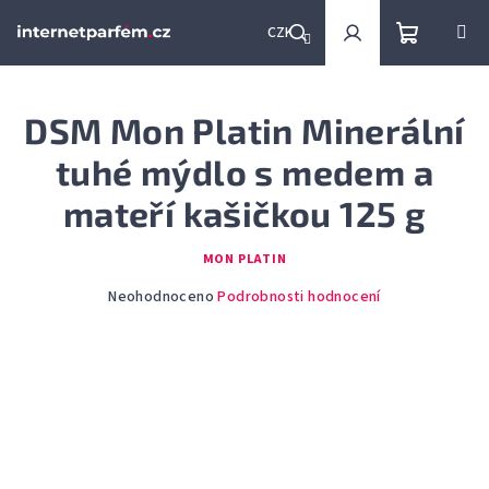
Přejít
na
CZK
obsah
Nákupní
Hledat
Přihlášení
DSM Mon Platin Minerální
košík
tuhé mýdlo s medem a
mateří kašičkou 125 g
MON PLATIN
Průměrné
Neohodnoceno
Podrobnosti hodnocení
hodnocení
produktu
je
0,0
z
5
hvězdiček.