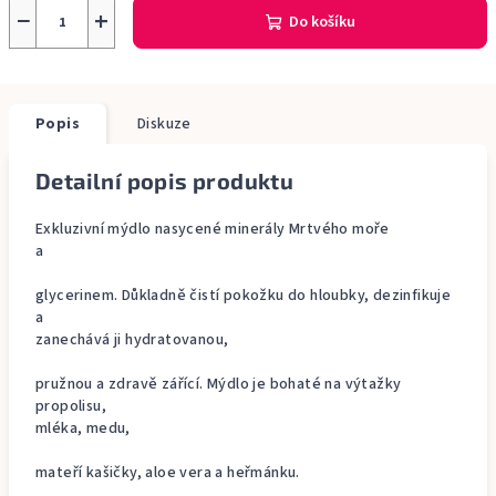
−
+
Do košíku
Popis
Diskuze
Detailní popis produktu
Exkluzivní mýdlo nasycené minerály Mrtvého moře
a
glycerinem. Důkladně čistí pokožku do hloubky, dezinfikuje
a
zanechává ji hydratovanou,
pružnou a zdravě zářící. Mýdlo je bohaté na výtažky
propolisu,
mléka, medu,
mateří kašičky, aloe vera a heřmánku.