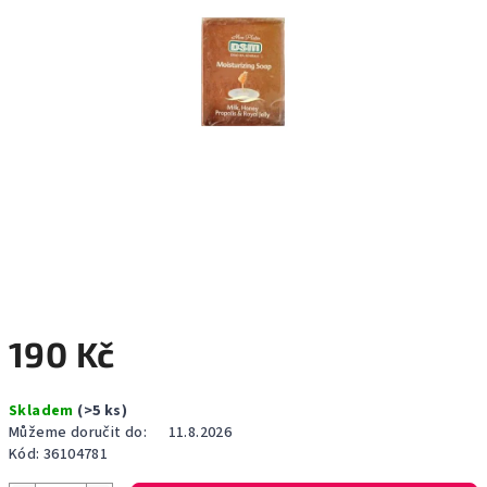
190 Kč
Měrná
Skladem
(>5 ks)
cena:
Můžeme doručit do:
11.8.2026
Kód:
36104781